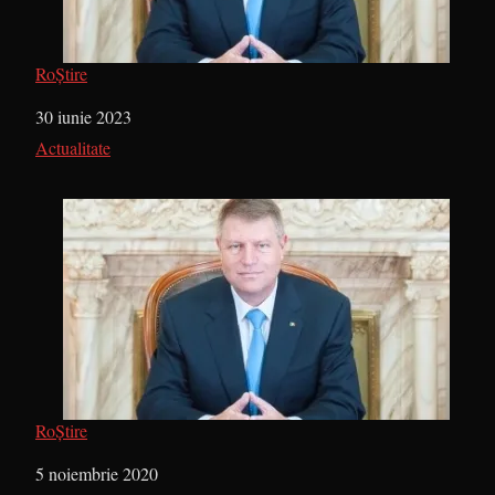
RoȘtire
Dată
30 iunie 2023
În legătură cu
Actualitate
RoȘtire
Dată
5 noiembrie 2020