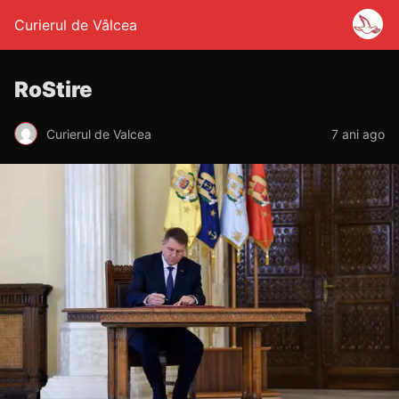
Curierul de Vâlcea
RoStire
Curierul de Valcea
7 ani ago