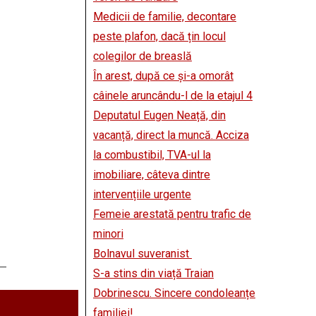
Medicii de familie, decontare
peste plafon, dacă țin locul
colegilor de breaslă
În arest, după ce și-a omorât
câinele aruncându-l de la etajul 4
Deputatul Eugen Neață, din
vacanță, direct la muncă. Acciza
la combustibil, TVA-ul la
imobiliare, câteva dintre
intervențiile urgente
Femeie arestată pentru trafic de
minori
Bolnavul suveranist
S-a stins din viață Traian
Dobrinescu. Sincere condoleanțe
familiei!