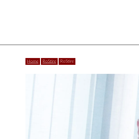
Vâlcea
Home
RoStire
RoStire