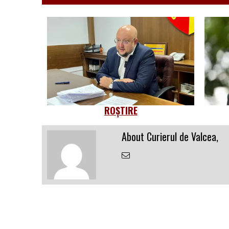
ROȘTIRE
About Curierul de Valcea,
Email
the
Author