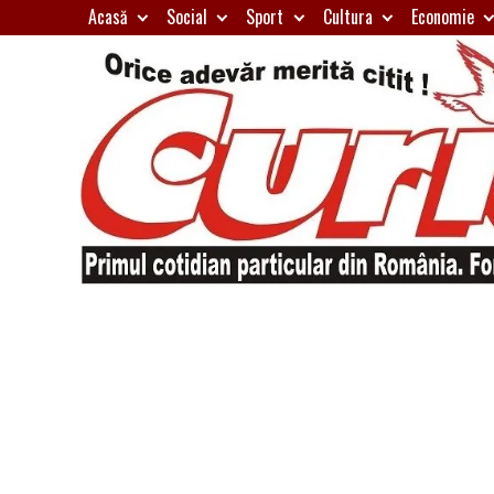
Skip
Acasă
Social
Sport
Cultura
Economie
to
content
Primul
Curierul
cotidian
particular
de
din
România