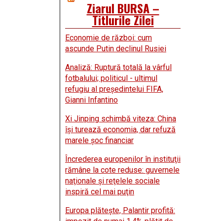
Ziarul BURSA –
Titlurile Zilei
Economie de război: cum
ascunde Putin declinul Rusiei
Analiză: Ruptură totală la vârful
fotbalului; politicul - ultimul
refugiu al preşedintelui FIFA,
Gianni Infantino
Xi Jinping schimbă viteza: China
îşi turează economia, dar refuză
marele şoc financiar
Încrederea europenilor în instituţii
rămâne la cote reduse: guvernele
naţionale şi reţelele sociale
inspiră cel mai puţin
Europa plăteşte, Palantir profită: