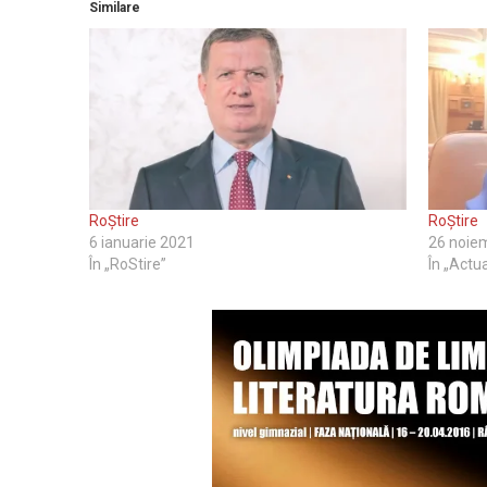
Similare
RoȘtire
RoȘtire
6 ianuarie 2021
26 noie
În „RoStire”
În „Actua