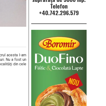
Telefon
+40.742.296.579
crul acesta l-am
ri. Nu a fost un
calităţi din cele