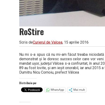
RoStire
Scris de
Curierul de Valcea
, 15 aprilie 2016
Nu mi s-a spus că nu mi-am făcut treaba niciodată (…
demonstrat şi le doresc succes celor care vor veni. 
mandat uşor, judeţul Vâlcea s-a confruntat, în anul 20
89 au fost lovite, şi am ieşit onorabil, iar anul 2015
Dumitru Nicu Cornoiu, prefect Vâlcea
Distribuie pe:
WhatsApp
Mai mult