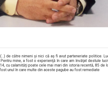
) de către nimeni şi nici că aş fi avut parteneriate politice. Lu
Pentru mine, a fost o experienţă în care am învăţat destule lucru
14, cu calamităţi poate cele mai mari din istoria recentă, 85 de lo
 a fost unul în care multe din aceste pagube au fost remediate