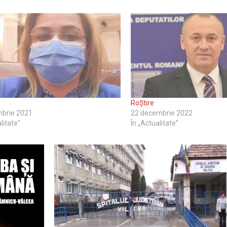
RoȘtire
mbrie 2021
22 decembrie 2022
litate”
În „Actualitate”