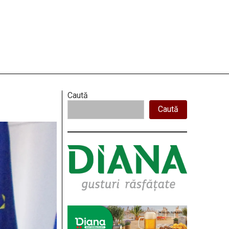
Right
Caută
Caută
Asides