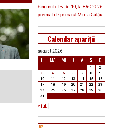
Singurul elev de 10, la BAC 2026,
premiat de primarul Mircia Gutău
Calendar apariții
august 2026
L
MA
MI
J
V
S
D
1
2
3
4
5
6
7
8
9
10
11
12
13
14
15
16
17
18
19
20
21
22
23
24
25
26
27
28
29
30
31
« iul.