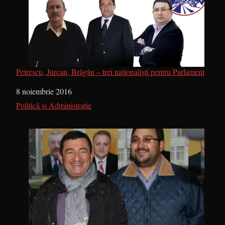
Petrescu, Jurcan, Brăgău – trei naţionalişti pentru Parlament
Dată
8 noiembrie 2016
În legătură cu
Politică și Administrație