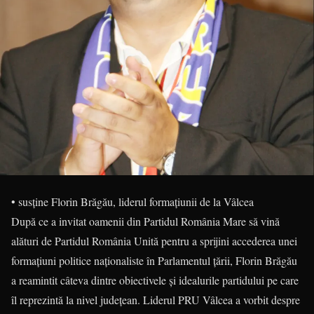
• susține Florin Brăgău, liderul formațiunii de la Vâlcea
După ce a invitat oamenii din Partidul România Mare să vină
alături de Partidul România Unită pentru a sprijini accederea unei
formațiuni politice naționaliste în Parlamentul țării, Florin Brăgău
a reamintit câteva dintre obiectivele și idealurile partidului pe care
îl reprezintă la nivel județean. Liderul PRU Vâlcea a vorbit despre