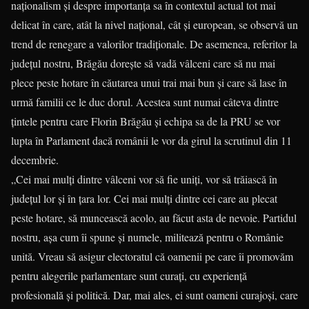
naționalism și despre importanța sa în contextul actual tot mai
delicat în care, atât la nivel național, cât și european, se observă un
trend de renegare a valorilor tradiționale. De asemenea, referitor la
județul nostru, Brăgău dorește să vadă vâlceni care să nu mai
plece peste hotare în căutarea unui trai mai bun și care să lase în
urmă familii ce le duc dorul. Acestea sunt numai câteva dintre
țintele pentru care Florin Brăgău și echipa sa de la PRU se vor
lupta în Parlament dacă românii le vor da girul la scrutinul din 11
decembrie.
„Cei mai mulți dintre vâlceni vor să fie uniți, vor să trăiască în
județul lor și în țara lor. Cei mai mulți dintre cei care au plecat
peste hotare, să muncească acolo, au făcut asta de nevoie. Partidul
nostru, așa cum îi spune și numele, militează pentru o Românie
unită. Vreau să asigur electoratul că oamenii pe care îi promovăm
pentru alegerile parlamentare sunt curați, cu experiență
profesională și politică. Dar, mai ales, ei sunt oameni curajoși, care