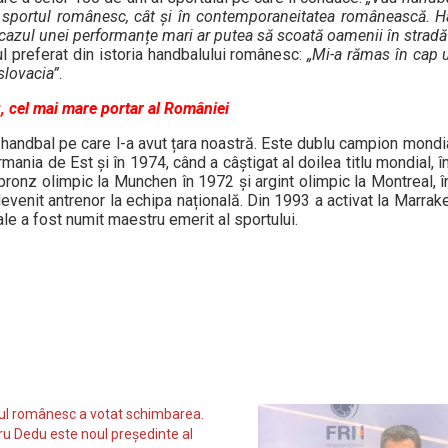
în sportul românesc, cât și în contemporaneitatea românească. 
 cazul unei performanțe mari ar putea să scoată oamenii în stradă
l preferat din istoria handbalului românesc:
„Mi-a rămas în cap 
slovacia”
.
, cel mai mare portar al României
handbal pe care l-a avut țara noastră. Este dublu campion mondia
mania de Est și în 1974, când a câștigat al doilea titlu mondial, 
 bronz olimpic la Munchen în 1972 și argint olimpic la Montreal, 
devenit antrenor la echipa națională. Din 1993 a activat la Marrake
sale a fost numit maestru emerit al sportului.
ul românesc a votat schimbarea.
u Dedu este noul preşedinte al