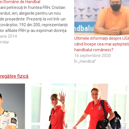
iei Române de Handbal
ani petrecuţi în fruntea FRH, Cristian
erdut, ieri, alegerile pentru un nou
e preşedinte. Prezenţi la vot într-un
covârşitor, 192 din 200, reprezentanţii
lor afiliate FRH şi-au exprimat dorinţa
imbări în conducerea federaţiei.
arie 2014
Ultimele informații despre LI
şi-au pus speranţele în cel mai tânăr
imilar
când începe cea mai așteptată
andidaţii…
handbalul românesc?
16 septembrie 2020
În „Handbal”
regătire fizică