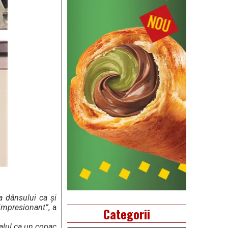
a dânsului ca și
 impresionant”
, a
Categorii
lul ca un copac