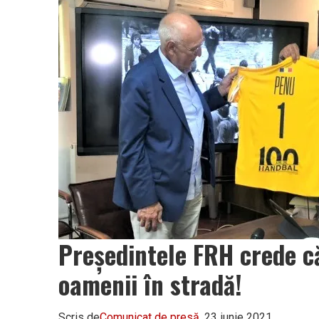
Vâlcea
Președintele FRH crede c
oamenii în stradă!
Scris de
Comunicat de presă
, 23 iunie 2021