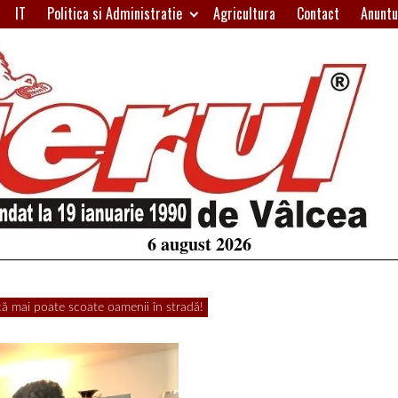
IT
Politica si Administratie
Agricultura
Contact
Anuntu
H
W
A
6 august 2026
ă mai poate scoate oamenii în stradă!