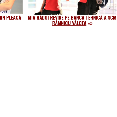
NIN PLEACĂ
MIA RĂDOI REVINE PE BANCA TEHNICĂ A SCM
RÂMNICU VÂLCEA
»»