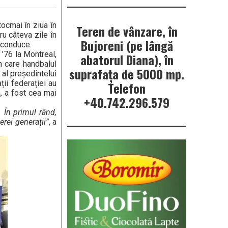
ocmai în ziua în
Teren de vânzare, în
ru câteva zile în
Bujoreni (pe lângă
l conduce.
’76 la Montreal,
abatorul Diana), în
n care handbalul
suprafața de 5000 mp.
 al președintelui
ții federației au
Telefon
, a fost cea mai
+40.742.296.579
 În primul rând,
erei generații”
, a