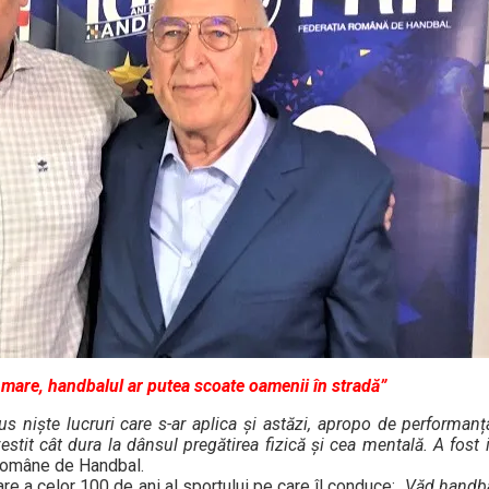
mare, handbalul ar putea scoate oamenii în stradă”
s niște lucruri care s-ar aplica și astăzi, apropo de performanț
estit cât dura la dânsul pregătirea fizică și cea mentală. A fost
 Române de Handbal.
re a celor 100 de ani al sportului pe care îl conduce:
„Văd handba