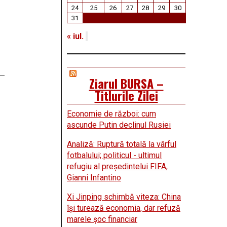
24
25
26
27
28
29
30
31
« iul.
Ziarul BURSA –
Titlurile Zilei
Economie de război: cum
ascunde Putin declinul Rusiei
Analiză: Ruptură totală la vârful
fotbalului; politicul - ultimul
refugiu al preşedintelui FIFA,
Gianni Infantino
Xi Jinping schimbă viteza: China
îşi turează economia, dar refuză
marele şoc financiar