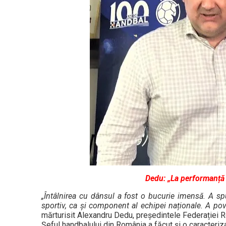
Dedu: „La performanță 
„Întâlnirea cu dânsul a fost o bucurie imensă. A spu
sportiv, ca și component al echipei naționale. A pov
mărturisit Alexandru Dedu, președintele Federației
Șeful handbalului din România a făcut și o caracteriza