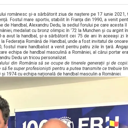
ului românesc și-a sărbătorit ziua de naștere pe 17 iunie 2021, t
ță. Fostul mare sportiv, stabilit în Franța din 1990, a venit pent
âne de Handbal, Alexandru Dedu, la sediul forului pe care acesta î
iei, medaliat cu bronz olimpic în ’72 la Munchen și cu argint în 
a avut la handbal, și-a sărbătorit cei 75 de ani în aceeași zi î
ar la Federația Română de Handbal, unde a fost invitatul de onoare
, fostul mare handbalist a venit pentru patru zile în țară. Angaja
 care echipa de handbal masculină a României, al cărui portar era
andru Dedu un tricou personalizat.
lui din România să se ocupe de tinerele generații și de copii.
ie să fie super profesioniști pentru a putea transmite ce trebuie tin
 și 1974 cu echipa națională de handbal masculin a României.