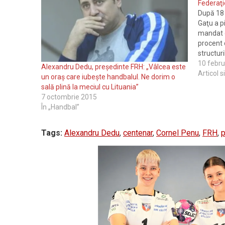
Federaţ
După 18 
Gaţu a pi
mandat d
procent 
structuri
unei sch
10 febru
Alexandru Dedu, președinte FRH: „Vâlcea este
Aceştia 
Articol s
un oraș care iubește handbalul. Ne dorim o
dintre c
sală plină la meciul cu Lituania”
7 octombrie 2015
În „Handbal”
Tags:
Alexandru Dedu
,
centenar
,
Cornel Penu
,
FRH
,
p