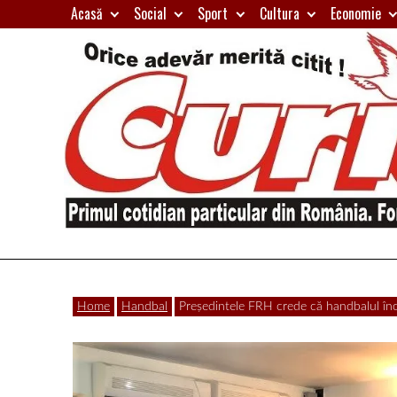
Skip
Acasă
Social
Sport
Cultura
Economie
to
content
Primul
Curierul
cotidian
Home
Handbal
Președintele FRH crede că handbalul înc
particular
de
din
România