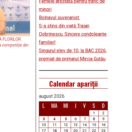
Femeie arestată pentru trafic de
minori
Bolnavul suveranist
S-a stins din viață Traian
Dobrinescu. Sincere condoleanțe
GA FLORILOR:
familiei!
 competiție din
Singurul elev de 10, la BAC 2026,
premiat de primarul Mircia Gutău
Calendar apariții
august 2026
L
MA
MI
J
V
S
D
1
2
3
4
5
6
7
8
9
10
11
12
13
14
15
16
17
18
19
20
21
22
23