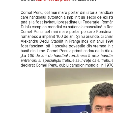
Cornel Penu, cel mai mare portar din istoria handbal
care handbalul autohton a împlinit un secol de existen
țară și a fost invitatul președintelui Federației Rom
Dublu campion mondial cu naționala masculină a Român
Cornel Penu, cel mai mare portar pe care România l-
românesc a împlinit 100 de ani. Și nu oriunde, ci chi
Alexandru Dedu. Stabilit în Franța încă din anul 1990
fost fascinați să îi asculte poveștile din vremea în
bună din lume. Cornel Penu a primit cadou de la Alex
„La 100 de ani de handbal românesc îi urez handbalu
antrenorii și specialiștii trebuie să învețe că ei trebu
declarat Cornel Penu, dublu campion mondial în 1970