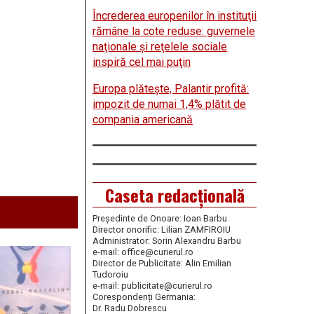
Încrederea europenilor în instituţii
rămâne la cote reduse: guvernele
naţionale şi reţelele sociale
inspiră cel mai puţin
Europa plăteşte, Palantir profită:
impozit de numai 1,4% plătit de
compania americană
Caseta redacțională
Președinte de Onoare: Ioan Barbu
Director onorific: Lilian ZAMFIROIU
Administrator: Sorin Alexandru Barbu
e-mail: office@curierul.ro
Director de Publicitate: Alin Emilian
Tudoroiu
e-mail: publicitate@curierul.ro
Corespondenți Germania:
Dr. Radu Dobrescu