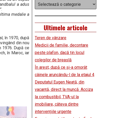
Categorii
Handbalul a adus
”
.
ultima medalie a
Ultimele articole
l, în 1970, după
Teren de vânzare
învingând din nou
Medicii de familie, decontare
în 1976. După ce
peste plafon, dacă țin locul
ch, în Maroc, iar
colegilor de breaslă
În arest, după ce și-a omorât
câinele aruncându-l de la etajul 4
Deputatul Eugen Neață, din
vacanță, direct la muncă. Acciza
la combustibil, TVA-ul la
imobiliare, câteva dintre
intervențiile urgente