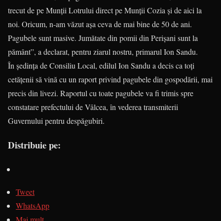
trecut de pe Munții Lotrului direct pe Munții Cozia și de aici la
noi. Oricum, n-am văzut așa ceva de mai bine de 50 de ani.
Pagubele sunt masive. Jumătate din pomii din Perișani sunt la
pământ”, a declarat, pentru ziarul nostru, primarul Ion Sandu.
În ședința de Consiliu Local, edilul Ion Sandu a decis ca toți
cetățenii să vină cu un raport privind pagubele din gospodării, mai
precis din livezi. Raportul cu toate pagubele va fi trimis spre
constatare prefectului de Vâlcea, în vederea transmiterii
Guvernului pentru despăgubiri.
Distribuie pe:
Tweet
WhatsApp
Mai mult