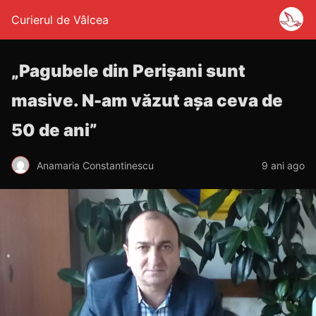
Curierul de Vâlcea
„Pagubele din Perișani sunt
masive. N-am văzut așa ceva de
50 de ani”
Anamaria Constantinescu
9 ani ago