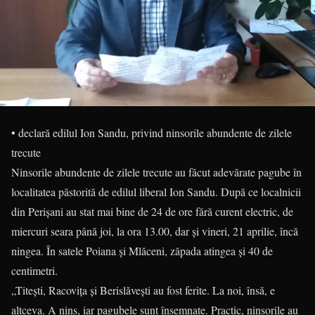
• declară edilul Ion Sandu, privind ninsorile abundente de zilele
trecute
Ninsorile abundente de zilele trecute au făcut adevărate pagube în
localitatea păstorită de edilul liberal Ion Sandu. După ce localnicii
din Perișani au stat mai bine de 24 de ore fără curent electric, de
miercuri seara până joi, la ora 13.00, dar și vineri, 21 aprilie, încă
ningea. În satele Poiana și Mlăceni, zăpada atingea și 40 de
centimetri.
„Titești, Racovița și Berislăvești au fost ferite. La noi, însă, e
altceva. A nins, iar pagubele sunt însemnate. Practic, ninsorile au