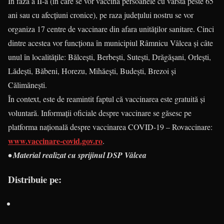
În faza a II-a (în care se vor vaccina persoanele cu vârsta peste 65
ani sau cu afecțiuni cronice), pe raza județului nostru se vor
organiza 17 centre de vaccinare din afara unităților sanitare. Cinci
dintre acestea vor funcționa în municipiul Râmnicu Vâlcea și câte
unul în localitățile: Bălcești, Berbești, Sutești, Drăgășani, Orlești,
Lădești, Băbeni, Horezu, Mihăești, Budești, Brezoi și
Călimănești.
În context, este de reamintit faptul că vaccinarea este gratuită și
voluntară. Informații oficiale despre vaccinare se găsesc pe
platforma națională despre vaccinarea COVID-19 – Rovaccinare:
www.vaccinare-covid.gov.ro
.
• Material realizat cu sprijinul DSP Vâlcea
Distribuie pe: