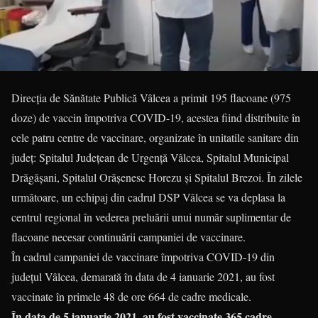
Direcția de Sănătate Publică Vâlcea a primit 195 flacoane (975
doze) de vaccin împotriva COVID-19, acestea fiind distribuite în
cele patru centre de vaccinare, organizate în unitatile sanitare din
județ: Spitalul Județean de Urgență Vâlcea, Spitalul Municipal
Drăgășani, Spitalul Orășenesc Horezu și Spitalul Brezoi. În zilele
următoare, un echipaj din cadrul DSP Vâlcea se va deplasa la
centrul regional în vederea preluării unui număr suplimentar de
flacoane necesar continuării campaniei de vaccinare.
În cadrul campaniei de vaccinare împotriva COVID-19 din
județul Vâlcea, demarată în data de 4 ianuarie 2021, au fost
vaccinate în primele 48 de ore 664 de cadre medicale.
În data de 5 ianuarie 2021, au fost vaccinate 365 cadre