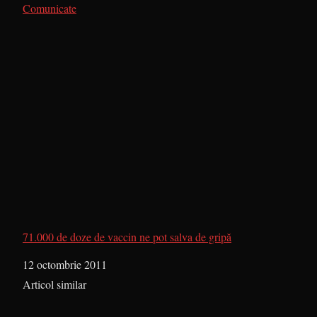
În legătură cu
Comunicate
71.000 de doze de vaccin ne pot salva de gripă
Dată
12 octombrie 2011
În legătură cu
Articol similar