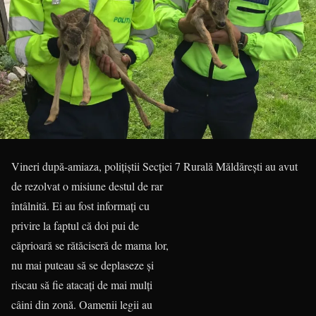
Vineri după-amiaza, polițiștii Secției 7 Rurală Măldărești au avut
de rezolvat o misiune
destul de rar
întâlnită. Ei au fost informați cu
privire la faptul că doi pui de
căprioară se rătăciseră de mama lor,
nu mai puteau să se deplaseze și
riscau să fie atacați de mai mulți
câini din zonă. Oamenii legii au