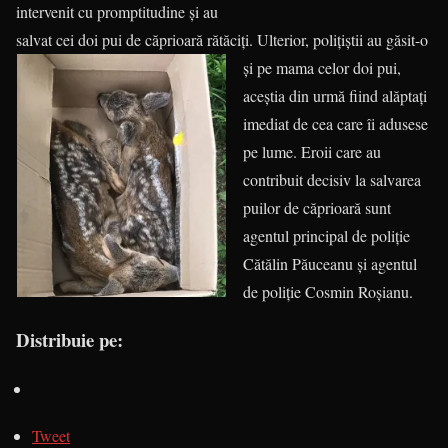
intervenit cu promptitudine și au
salvat cei doi pui de căprioară rătăciți.
Ulterior, polițiștii au găsit-o
și pe mama celor doi pui,
aceștia din urmă fiind alăptați
imediat de cea care îi adusese
pe lume. Eroii care au
contribuit decisiv la salvarea
puilor de căprioară sunt
agentul principal de poliție
Cătălin Păuceanu și agentul
de poliție Cosmin Roșianu.
Distribuie pe:
Tweet