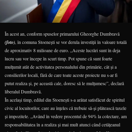
În acest an, conform spuselor primarului Gheorghe Dumbravă
(foto)
, în comuna Stoenești se vor derula investiții în valoare totală
de aproximativ 8 milioane de euro. „Aceste lucrări sunt în deja
lucru sau vor începe în scurt timp. Pot spune că sunt foarte
mulţumit atât de activitatea personalului din primărie, cât şi a
consilierilor locali, fără de care toate aceste proiecte nu s-ar fi
putut realiza şi, pe această cale, doresc să le mulţumesc”, declară
liberalul Dumbravă.
În același timp, edilul din Stoenești s-a arătat satisfăcut de spiritul
civic al locuitorilor, care au înţeles că trebuie să-şi plătească taxele
şi impozitele. „Având în vedere procentul de 94% la colectare, am
responsabilitatea în a realiza şi mai mult atunci când cetăţeanul