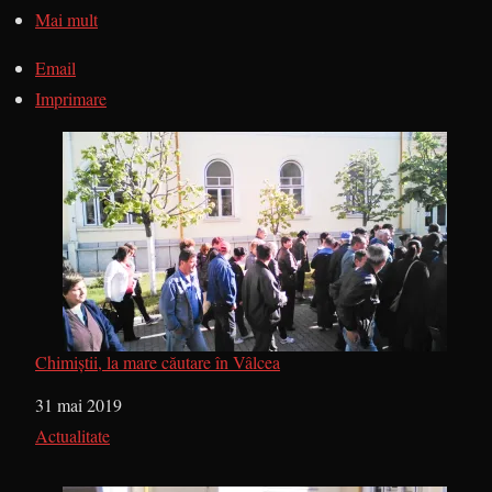
Mai mult
Email
Imprimare
Chimiștii, la mare căutare în Vâlcea
Dată
31 mai 2019
În legătură cu
Actualitate