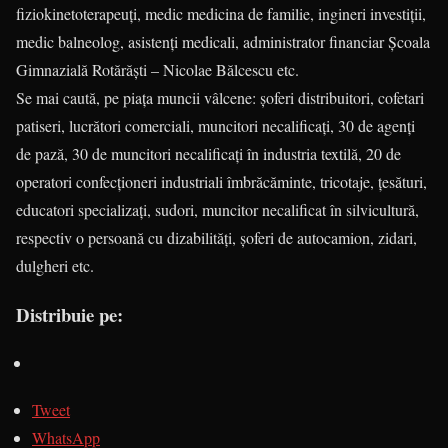
fiziokinetoterapeuți, medic medicina de familie, ingineri investiții,
medic balneolog, asistenți medicali, administrator financiar Școala
Gimnazială Rotărăști – Nicolae Bălcescu etc.
Se mai caută, pe piața muncii vâlcene: șoferi distribuitori, cofetari
patiseri, lucrători comerciali, muncitori necalificați, 30 de agenți
de pază, 30 de muncitori necalificați în industria textilă, 20 de
operatori confecționeri industriali îmbrăcăminte, tricotaje, țesături,
educatori specializați, sudori, muncitor necalificat în silvicultură,
respectiv o persoană cu dizabilități, șoferi de autocamion, zidari,
dulgheri etc.
Distribuie pe:
Tweet
WhatsApp