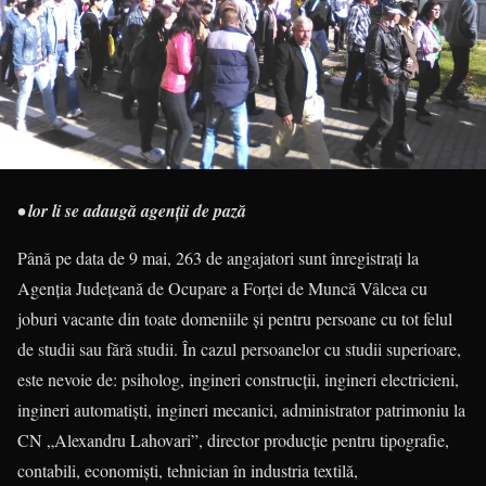
• lor li se adaugă agenții de pază
Până pe data de 9 mai, 263 de angajatori sunt înregistrați la
Agenția Județeană de Ocupare a Forței de Muncă Vâlcea cu
joburi vacante din toate domeniile și pentru persoane cu tot felul
de studii sau fără studii. În cazul persoanelor cu studii superioare,
este nevoie de: psiholog, ingineri construcții, ingineri electricieni,
ingineri automatiști, ingineri mecanici, administrator patrimoniu la
CN „Alexandru Lahovari”, director producție pentru tipografie,
contabili, economiști, tehnician în industria textilă,