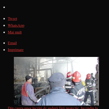
Tweet
WhatsApp
Mai mult
Email
Imprimare
Din cauza unor lucrări de sudură fără protecție, Incendiu la