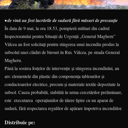
• de vină au fost lucrările de sudură fără măsuri de precauție
În data de 9 mai, la ora 18.53, pompierii militari din cadrul
Inspectoratului pentru Situaţii de Urgenţă „General Magheru”
Vâlcea au fost solicitaţi pentru stingerea unui incendiu produs la
subsolul unei clădiri de birouri în Rm. Vâlcea, pe strada General
Magheru.
Până la sosirea forţelor de intervenţie şi stingerea incendiului, au
ars: elementele din plastic din componența tablourilor și
conductoarelor electrice, precum și materiale textile depozitate la
subsol. Cauza probabilă, stabilită în urma cercetărilor preliminare,
este executarea operațiunilor de tăiere lipire cu un aparat de
sudură, fără respectarea regulilor de apărare împotriva incendiilor.
Distribuie pe: