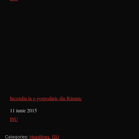
Incendiu la o gospodărie din Râmnic
Dată
11 iunie 2015
În legătură cu
ISU
Categories:
Headlines
,
ISU