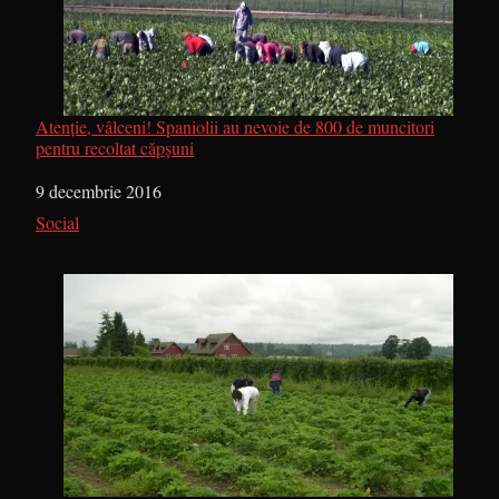
Atenție, vâlceni! Spaniolii au nevoie de 800 de muncitori
pentru recoltat căpșuni
Dată
9 decembrie 2016
În legătură cu
Social