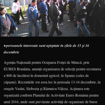
• persoanele interesate sunt așteptate în zilele de 15 și 16
decembrie
Agenția Națională pentru Ocuparea Forței de Muncă, prin
EURES România, anunță organizarea de selecții pentru recrutarea
a 800 de lucrători în domeniul agricol, în Spania (cules de
căpșuni). Recrutările vor avea loc în perioada 13-16 decembrie, în
orașele Vaslui, Slobozia și Râmnicu-Vâlcea. Acțiunea este
organizată conform Planului de Activitate Eures România pentru
anul 2016, unde sunt prevăzute activități de organizare de burse