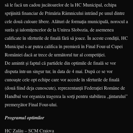
să le facă un cadou jucătoarelor de la HC Municipal, echipa
sprijinită financiar de Primăria Râmnicului intrând pe unul dintre
cele două culoare libere. Alături de formația municipală, norocul a
surâs și ialomițencelor de la Unirea Slobozia, de asemenea
calificate în sferturile de finală fără să joace. În aceste condiții, HC
Municipal s-ar putea califica în premieră în Final Four-ul Cupei
României dacă ar trece de următorul tur al competiției.
De amintit și faptul că partidele din optimile de finală se vor
disputa într-un singur tur, în data de 4 mai. După ce se vor
cunoaște cele opt echipe care vor accede în sferturile de finală
(două fiind deja cunoscute), reprezentanții Federației Române de
Handbal vor organiza tragerea la sorți pentru stabilirea „țintarului”
premergător Final Four-ului.
Programul optimilor
HC Zalău – SCM Craiova