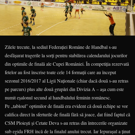
Zilele trecute, la sediul Federației Române de Handbal s-au
desfășurat tragerile la sorți pentru stabilirea calendarului jocurilor
din optimile de finală ale Cupei României. În competiția rezervată
fetelor au fost înscrise toate cele 14 formații care au început
sezonul 2016/2017 al Ligii Naționale (chiar dacă două s-au retras
pe parcurs) plus alte două grupări din Divizia A – așa cum este
numit eșalonul secund al handbalului feminin românesc.
Pe „tabloul” optimilor de finală era evident că două echipe se vor
califica direct în sferturile de finală fără să joace, dat fiind faptul că
CSM Ploiești și Cetate Deva s-au retras din întrecerile organizate
sub egida FRH încă de la finalul anului trecut. Iar Iepurașul a ținut