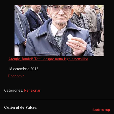
Atenție, bunici! Totul despre noua lege a pensiilor
Dată
18 octombrie 2018
În legătură cu
Economie
Categories:
Pensionari
Curierul de Vâlcea
Back to top