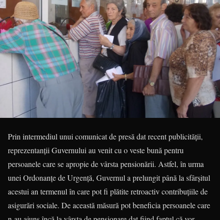
Prin intermediul unui comunicat de presă dat recent publicității,
reprezentanții Guvernului au venit cu o veste bună pentru
persoanele care se apropie de vârsta pensionării. Astfel, în urma
unei Ordo­nanțe de Urgență, Guvernul a prelungit până la sfârșitul
acestui an termenul în care pot fi plătite re­tro­activ contribuțiile de
asigurări sociale. De această măsură pot beneficia persoanele care
n-au ajuns încă la vârsta de pensionare dat fiind faptul că vor