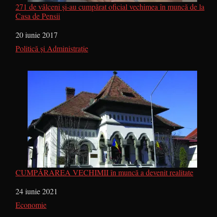
271 de vâlceni și-au cumpărat oficial vechimea în muncă de la
Casa de Pensii
Dată
20 iunie 2017
În legătură cu
Politică și Administrație
CUMPĂRAREA VECHIMII în muncă a devenit realitate
Dată
24 iunie 2021
În legătură cu
Economie