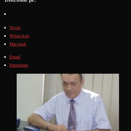
Tweet
WhatsApp
Mai mult
Email
Imprimare