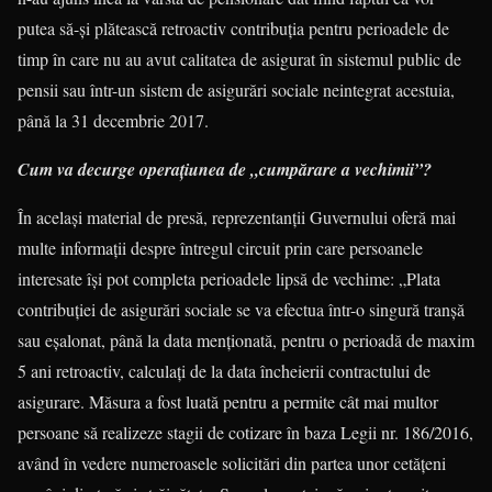
putea să-și plătească retroactiv contribuția pentru perioadele de
timp în care nu au avut calitatea de asigurat în sistemul public de
pensii sau într-un sistem de asigurări sociale neintegrat acestuia,
până la 31 decembrie 2017.
Cum va decurge operațiunea de „cumpărare a vechimii”?
În același material de presă, reprezentanții Guvernului oferă mai
multe informații despre întregul circuit prin care persoanele
interesate își pot completa perioadele lipsă de vechime: „Plata
contribuției de asigurări sociale se va efectua într-o singură tranșă
sau eșalonat, până la data menționată, pentru o perioadă de maxim
5 ani retroactiv, calculați de la data încheierii contractului de
asigurare. Măsura a fost luată pentru a permite cât mai multor
persoane să realizeze stagii de cotizare în baza Legii nr. 186/2016,
având în vedere numeroasele solicitări din partea unor cetățeni