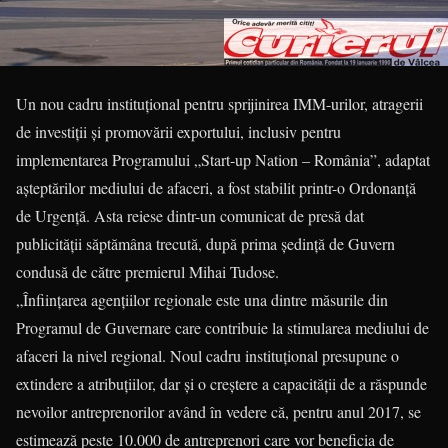
Un nou cadru instituțional pentru sprijinirea IMM-urilor, atragerii
de investiții și promovării exportului, inclusiv pentru
implementarea Programului „Start-up Nation – România”, adaptat
așteptărilor mediului de afaceri, a fost stabilit printr-o Ordonanță
de Urgență. Asta reiese dintr-un comunicat de presă dat
publicității săptămâna trecută, după prima ședință de Guvern
condusă de către premierul Mihai Tudose.
„Înființarea agențiilor regionale este una dintre măsurile din
Programul de Guvernare care contribuie la stimularea mediului de
afaceri la nivel regional. Noul cadru instituțional presupune o
extindere a atribuțiilor, dar și o creștere a capacității de a răspunde
nevoilor antreprenorilor având în vedere că, pentru anul 2017, se
estimează peste 10.000 de antreprenori care vor beneficia de