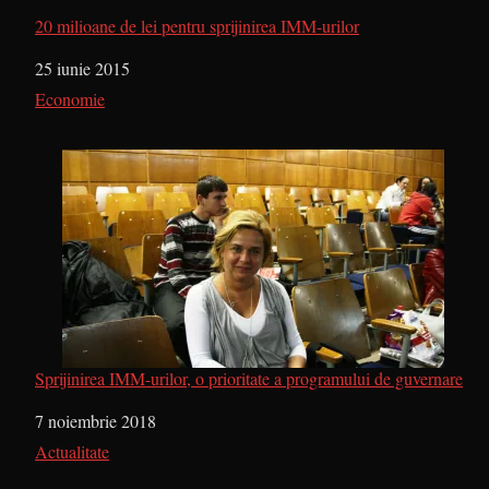
20 milioane de lei pentru sprijinirea IMM-urilor
Dată
25 iunie 2015
În legătură cu
Economie
Sprijinirea IMM-urilor, o prioritate a programului de guvernare
Dată
7 noiembrie 2018
În legătură cu
Actualitate