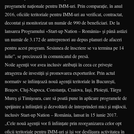
programele naționale pentru IMM-uri. Prin comparație, în anul
2016, oficiile teritoriale pentru IMM-uri au verificat, contractat,
decontat și monitorizat un număr de 990 de beneficiari. De la
lansarea Programului «Start-up Nation – România» și până astăzi
un număr de 3.172 de antreprenori au depus planuri de afaceri
pentru acest program. Sesiunea de înscriere se va termina pe 14
iulie”, se precizează în comunicatul de presă.
Noile agenții vor avea inclusiv atribuții în ceea ce privește
atragerea de investiții și promovarea exporturilor. Prin actul
normativ se înființează nouă agenții teritoriale în București,
Brașov, Cluj-Napoca, Constanța, Craiova, Iași, Ploiești, Târgu
Mureș și Timișoara, care să poată pune în aplicare programele de
sprijinire a înființării și dezvoltării de întreprinderi mici și mijlocii,
inclusiv Start-up Nation – România, lansat în 15 iunie 2017.
„Cele nouă agenții vor fi înființate prin reorganizarea celor opt
oficii teritoriale pentru IMM-uri și își vor desfășura activitatea în