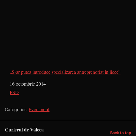
„S-ar putea introduce specializarea antreprenoriat în licee”
Dată
16 octombrie 2014
În legătură cu
PSD
Categories:
Eveniment
Curierul de Vâlcea
Back to top