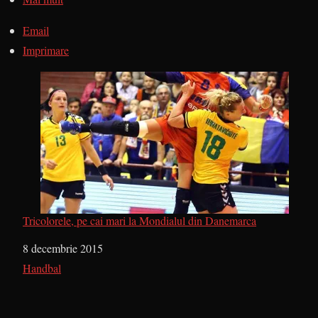
Email
Imprimare
Tricolorele, pe cai mari la Mondialul din Danemarca
Dată
8 decembrie 2015
În legătură cu
Handbal