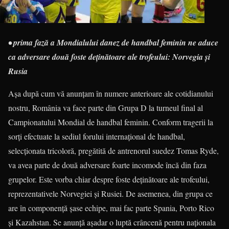
• prima fază a Mondialului danez de handbal feminin ne aduce
ca adversare două foste deținătoare ale trofeului: Norvegia și
Rusia
Așa după cum vă anunțam în numere anterioare ale cotidianului
nostru, România va face parte din Grupa D la turneul final al
Campio­natului Mondial de handbal feminin. Conform tragerii la
sorți efectuate la sediul forului internațional de hand­bal,
selecționata tricoloră, pregătită de antrenorul suedez Tomas Ryde,
va avea parte de două adversare foarte incomode încă din faza
gru­pelor. Este vorba chiar despre foste deținătoare ale trofeului,
repre­zentativele Norvegiei și Rusiei. De asemenea, din grupa ce
are în componență șase echipe, mai fac parte Spania, Porto Rico
și Kazah­stan. Se anunță așadar o luptă crâncenă pentru naționala