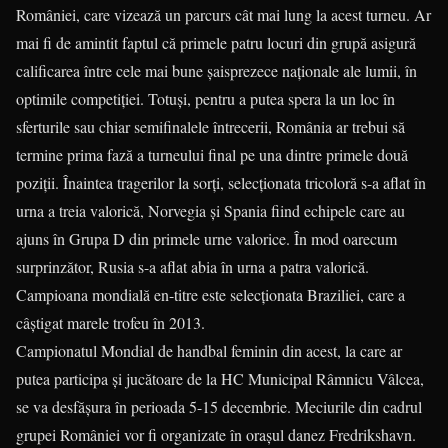
Româ­niei, care vizează un parcurs cât mai lung la acest turneu. Ar
mai fi de amintit faptul că primele patru locuri din grupă asigură
calificarea între cele mai bune șaisprezece naționale ale lumii, în
optimile competiției. Totuși, pentru a putea spera la un loc în
sferturile sau chiar semifinalele întrecerii, România ar trebui să
termine prima fază a turneului final pe una dintre primele două
poziții. Înaintea tragerilor la sorți, selecționata tricoloră s-a aflat în
urna a treia valorică, Norvegia și Spania fiind echipele care au
ajuns în Grupa D din primele urne valo­rice. În mod oarecum
surprinzător, Rusia s-a aflat abia în urna a patra valorică.
Campioana mondială en-titre este selecționata Braziliei, care a
câștigat marele trofeu în 2013.
Campionatul Mondial de hand­bal feminin din acest, la care ar
putea participa și jucătoare de la HC Municipal Râmnicu Vâlcea,
se va desfășura în perioada 5-15 de­cem­brie. Meciurile din cadrul
grupei României vor fi organizate în orașul danez Fredrikshavn.