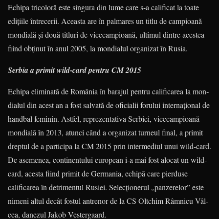
Echipa trico­loră este singura din lume care s-a calificat la toate
edițiile întrecerii. Aceasta are în palmares un titlu de campioană
mondială și două titluri de vicecampioană, ultimul dintre acestea
fiind obținut în anul 2005, la mondialul organizat în Rusia.
Serbia a primit wild-card pentru CM 2015
Echipa eliminată de România în barajul pentru calificarea la mon­
dialul din acest an a fost salvată de oficialii forului internațional de
­hand­bal feminin. Astfel, repre­zen­tativa Ser­biei, vicecampioană
mondială în 2013, atunci când a organizat turneul final, a primit
dreptul de a participa la CM 2015 prin inter­me­diul unui wild-card.
De asemenea, continentului european i-a mai fost alocat un wild-
card, acesta fiind pri­mit de Germania, echipă care pier­duse
calificarea în detrimentul Ru­siei. Selecționerul „panzerelor” este
nimeni altul decât fostul an­trenor de la CS Oltchim Râmnicu Vâl­
cea, danezul Jakob Vestergaard.