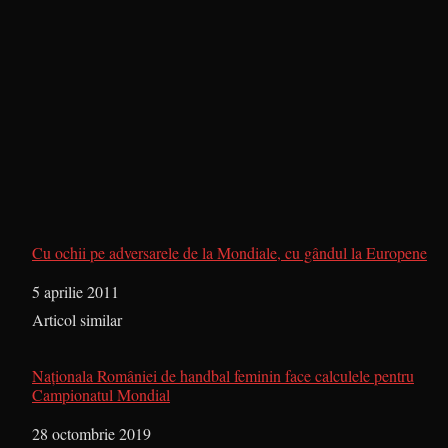
Cu ochii pe adversarele de la Mondiale, cu gândul la Europene
Dată
5 aprilie 2011
În legătură cu
Articol similar
Naționala României de handbal feminin face calculele pentru
Campionatul Mondial
Dată
28 octombrie 2019