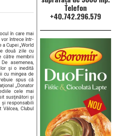
Telefon
+40.742.296.579
ocul în care mai
vor întrece într-
e a Cupei „World
ele două zile cu
e către membrii
ă. De asemenea,
lor și o inedită
ii cu mingea de
trebuie spus că
naţional „Donator
ediile cele mai
t susţinători şi
 şi responsabili
t Vâlcea, Clubul