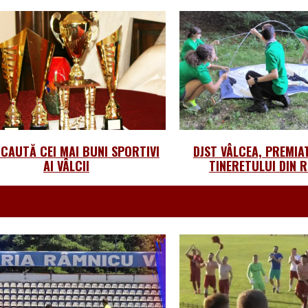
 CAUTĂ CEI MAI BUNI SPORTIVI
DJST VÂLCEA, PREMIA
AI VÂLCII
TINERETULUI DIN 