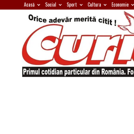
Skip
Acasă
Social
Sport
Cultura
Economie
to
content
Primul
Curierul
cotidian
particular
de
din
România