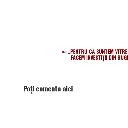
««
„PENTRU CĂ SUNTEM VITREG
FACEM INVESTIŢII DIN BU
Poți comenta aici