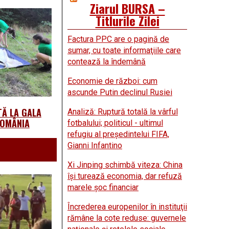
Ziarul BURSA –
Titlurile Zilei
Factura PPC are o pagină de
sumar, cu toate informaţiile care
contează la îndemână
Economie de război: cum
ascunde Putin declinul Rusiei
TĂ LA GALA
Analiză: Ruptură totală la vârful
ROMÂNIA
fotbalului; politicul - ultimul
refugiu al preşedintelui FIFA,
Gianni Infantino
Xi Jinping schimbă viteza: China
îşi turează economia, dar refuză
marele şoc financiar
Încrederea europenilor în instituţii
rămâne la cote reduse: guvernele