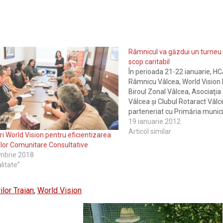
Râmnicul va găzdui un turneu 
scop caritabil
În perioada 21-22 ianuarie, 
Râmnicu Vâlcea, World Vision
Biroul Zonal Vâlcea, Asociaţi
Vâlcea şi Clubul Rotaract Vâlce
parteneriat cu Primăria munic
Vâlcea, organizează turneul d
19 ianuarie 2012
amatori (ediţia cu numărul doi
Articol similar
i World Vision pentru eficientizarea
desfăşura sub sloganul „Hand
ilor Comunitare Consultative
Educaţie”, cu…
mbrie 2018
litate”
ilor Traian
,
World Vision