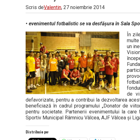
Scris de
Valentin
, 27 noiembrie 2014
• evenimentul fotbalistic se va desfăşura în Sala Spor
În zi
multe 
un ine
Visio
încep
Funda
parti
provo
fotba
fondur
de vi
defavorizate, pentru a contribui la dezvoltarea aces
beneficiază în cadrul programului „Donator de viito
pentru societate. Partenerii evenimentului la care
Sportiv Municipal Râmnicu Vâlcea, AJF Vâlcea și Liga
Distribuie pe: