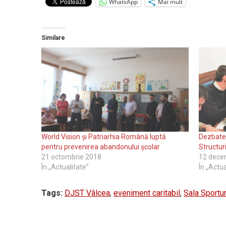
WhatsApp
Mai mult
Similare
World Vision și Patriarhia Română luptă
Dezbater
pentru prevenirea abandonului școlar
Structur
21 octombrie 2018
12 dece
În „Actualitate”
În „Actua
Tags:
DJST Vâlcea
,
eveniment caritabil
,
Sala Sportur