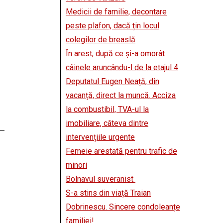
Medicii de familie, decontare
peste plafon, dacă țin locul
colegilor de breaslă
În arest, după ce și-a omorât
câinele aruncându-l de la etajul 4
Deputatul Eugen Neață, din
vacanță, direct la muncă. Acciza
la combustibil, TVA-ul la
imobiliare, câteva dintre
intervențiile urgente
Femeie arestată pentru trafic de
minori
Bolnavul suveranist
S-a stins din viață Traian
Dobrinescu. Sincere condoleanțe
familiei!