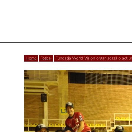
Vâlcea
Home
Fotbal
Fundaţia World Vision organizează o acţiun