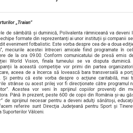
turilor „Traian”
lele de sâmbătă şi duminică, Polivalenta râmniceană va deveni l
echipe formate din reprezentanți ai unor instituții și companii se 
dit eveniment fotbalistic. Este vorba despre cea de-a doua ediți
n”, meciurile acestei întreceri amicale fiind programate în c
ere de la ora 09.00. Conform comunicatului de presă emis d
ției World Vision, finala turneului se va disputa duminic
cipanții la această competiție vor primi din partea organizatori
care, aceea de a încerca să lovească bara transversală a porț
l. Și pentru că este vorba despre o acțiune caritabilă, mai 
ile strânse cu acest prilej vor fi direcţionate către programul 
itor”. Acestea vor veni în sprijinul copiilor proveniţi din m
tora. Până în prezent, peste 600 de copii din România şi-au găsi
r” de sprijinul necesar pentru a deveni adulţi sănătoşi, educaţi
 facem referire sunt Direcţia Judeţeană pentru Sport şi Tinere
 Suporterilor Vâlceni.