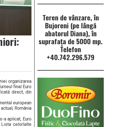
Teren de vânzare, în
Bujoreni (pe lângă
abatorul Diana), în
iori:
suprafața de 5000 mp.
Telefon
+40.742.296.579
niei organizarea
urneul final Euro
cată direct, din
inental european
i actual, România
s-a aplicat, Euro
Lista celorlalte