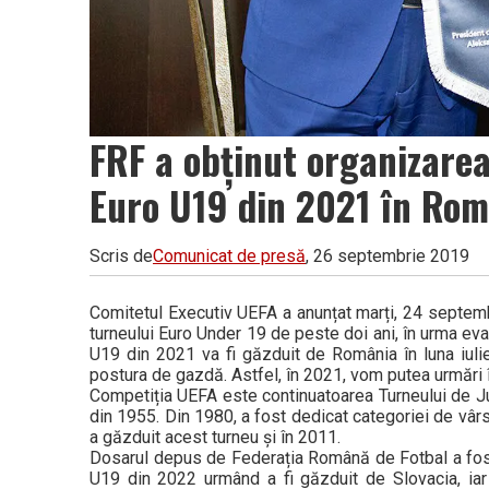
FRF a obținut organizare
Euro U19 din 2021 în Rom
Scris de
Comunicat de presă
, 26 septembrie 2019
Comitetul Executiv UEFA a anunțat marți, 24 septembr
turneului Euro Under 19 de peste doi ani, în urma eva
U19 din 2021 va fi găzduit de România în luna iulie 
postura de gazdă. Astfel, în 2021, vom putea urmări 
Competiția UEFA este continuatoarea Turneului de Jun
din 1955. Din 1980, a fost dedicat categoriei de vârs
a găzduit acest turneu și în 2011.
Dosarul depus de Federația Română de Fotbal a fost se
U19 din 2022 urmând a fi găzduit de Slovacia, iar E