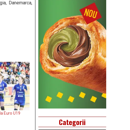
lgia, Danemarca,
la Euro U19
Categorii