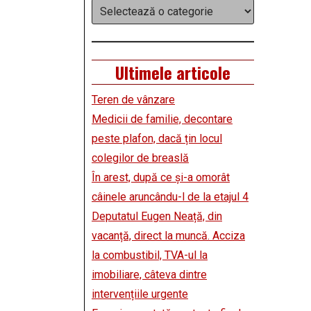
Categorii
Ultimele articole
Teren de vânzare
Medicii de familie, decontare
peste plafon, dacă țin locul
colegilor de breaslă
În arest, după ce și-a omorât
câinele aruncându-l de la etajul 4
Deputatul Eugen Neață, din
vacanță, direct la muncă. Acciza
la combustibil, TVA-ul la
imobiliare, câteva dintre
intervențiile urgente