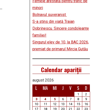
Femeie arestată pentru trafic de
minori
Bolnavul suveranist
S-a stins din viață Traian
Dobrinescu. Sincere condoleanțe
familiei!
Singurul elev de 10, la BAC 2026,
premiat de primarul Mircia Gutău
Calendar apariții
august 2026
L
MA
MI
J
V
S
D
1
2
3
4
5
6
7
8
9
10
11
12
13
14
15
16
17
18
19
20
21
22
23