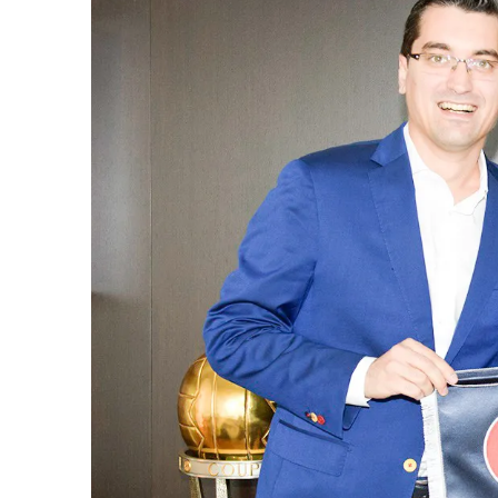
Vâlcea