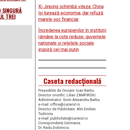
Xi Jinping schimbă viteza: China
O SINGURĂ
îşi turează economia, dar refuză
UL TREI
marele şoc financiar
Încrederea europenilor în instituţii
rămâne la cote reduse: guvernele
naţionale şi reţelele sociale
inspiră cel mai puţin
Caseta redacțională
Președinte de Onoare: Ioan Barbu
Director onorific: Lilian ZAMFIROIU
Administrator: Sorin Alexandru Barbu
e-mail: office@curierul.ro
Director de Publicitate: Alin Emilian
Tudoroiu
e-mail: publicitate@curierul.ro
Corespondenți Germania:
Dr. Radu Dobrescu