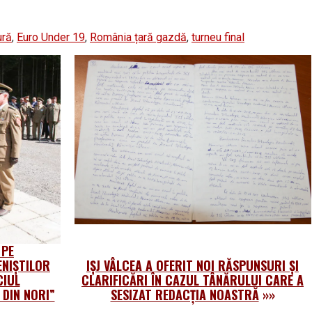
ură
,
Euro Under 19
,
România țară gazdă
,
turneu final
 PE
NIȘTILOR
IȘJ VÂLCEA A OFERIT NOI RĂSPUNSURI ȘI
CIUL
CLARIFICĂRI ÎN CAZUL TÂNĂRULUI CARE A
DIN NORI”
SESIZAT REDACȚIA NOASTRĂ
»»