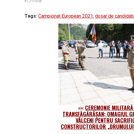
În „Fotbal”
Tags:
Campionat European 2021
,
dosar de candidat
««
CEREMONIE MILITARĂ
TRANSFĂGĂRĂŞAN: OMAGIUL GE
VÂLCENI PENTRU SACRIFI
CONSTRUCTORILOR „DRUMULUI 