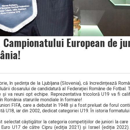
a Campionatului European de jun
ânia!
ie, în ședința de la Ljubljana (Slovenia), că încredințează Româ
luării dosarului de candidatură al Federației Române de Fotbal. T
și va reuni opt echipe. Reprezentativa tricoloră U19 va fi califi
în România starurile mondiale în formare!
iori FIFA, care a debutat în 1948 și a fost preluat de forul cont
tă U18, iar din 2002, dedicat categoriei U19. În istoria formatulu
lectat câștigător la categoria competițiilor de juniori la care 
uro U17 de către Cipru (ediția 2021) și Israel (ediția 2022). 