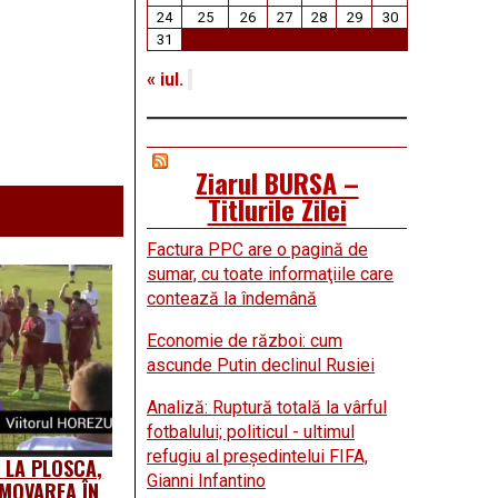
24
25
26
27
28
29
30
31
« iul.
Ziarul BURSA –
Titlurile Zilei
Factura PPC are o pagină de
sumar, cu toate informaţiile care
contează la îndemână
Economie de război: cum
ascunde Putin declinul Rusiei
Analiză: Ruptură totală la vârful
fotbalului; politicul - ultimul
refugiu al preşedintelui FIFA,
 LA PLOSCA,
Gianni Infantino
OMOVAREA ÎN