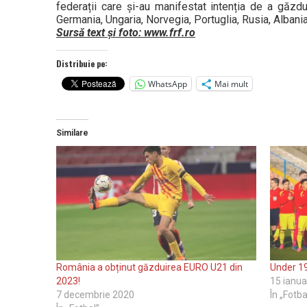
federații care și-au manifestat intenția de a găzdu
Germania, Ungaria, Norvegia, Portuglia, Rusia, Albani
Sursă text și foto: www.frf.ro
Distribuie pe:
WhatsApp
Mai mult
Similare
România a obținut găzduirea EURO U21 din
Under 19
2023!
15 ianua
7 decembrie 2020
În „Fotba