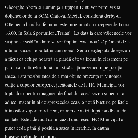
Gheorghe Sbora și Luminița Huțupan-Dinu vor primi vizita
doljencelor de la SCM Craiova. Meciul, considerat derby-ul
Olteniei la handbal feminin, este programat cu începere de la ora
16.00, în Sala Sporturilor „Traian”. La data la care vâlcencele vor
susține această întâlnire se vor împlini exact nouă săptămâni de la
ultimul succes repurtat în campionat. Seria neașteptată de eșecuri
a făcut ca echipa noastră să piardă câteva locuri în clasament pe
parcursul ultimelor două luni și să staționeze acum pe poziția a
șasea. Fără posibilitatea de a mai obține prezența în viitoarea
ediție a cupelor europene, jucătoarele de la HC Municipal vor
lupta doar pentru imaginea de final din acest sezon și pentru a
aduce, măcar în al doisprezecelea ceas, o nouă bucurie pe fețele
inimoșilor suporteri vâlceni, extrem de avizi după handbalul de
calitate. Este adevărat că, în cazul unui eșec, HC Municipal ar
putea ceda până și poziția a șasea în ierarhie, în dauna
brașovencelor de la Corona.