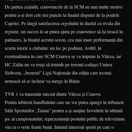
De partea cealaltă, craiovencele de la SCM au mai multe motive
pentru a-și dori cele trei puncte la finalul disputei de la poalele
Capelei. Pe lângă satisfacerea orgoliului în duelul cu rivala din
regiune, un succes le-ar putea ajuta pe craiovence să își treacă în
palmares, la finalul acestui sezon, cea mai mare performanță din
scurta istorie a clubului: un loc pe podium. Astfel, în
eventualitatea în care SCM Craiova se va impune la Vâlcea, iar
HC Zalău nu va reuși să triumfe pe terenul codașei Unirea
Slobozia, „bronzul” Ligii Naționale din ediția care tocmai
urmează să se încheie va merge în Bănie.
TVR 1 va transmite meciul dintre Vâlcea și Craiova
Pentru iubitorii handbalului care nu vor putea ajunge în tribunele
Sălii Sporturilor „Traian” pentru a-și susține favoritele în ultimul
joc al campionatului, reprezentanții postului public de televiziune
vin cu o veste foarte bună. Intuind interesul sporit pe care o