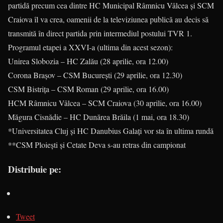
partidă precum cea dintre HC Municipal Râmnicu Vâlcea și SCM
Craiova îl va crea, oamenii de la televiziunea publică au decis să
transmită în direct partida prin intermediul postului TVR 1.
Programul etapei a XXVI-a (ultima din acest sezon):
Unirea Slobozia – HC Zalău (28 aprilie, ora 12.00)
Corona Brașov – CSM București (29 aprilie, ora 12.30)
CSM Bistrița – CSM Roman (29 aprilie, ora 16.00)
HCM Râmnicu Vâlcea – SCM Craiova (30 aprilie, ora 16.00)
Măgura Cisnădie – HC Dunărea Brăila (1 mai, ora 18.30)
*Universitatea Cluj și HC Danubius Galați vor sta în ultima rundă
**CSM Ploiești și Cetate Deva s-au retras din campionat
Distribuie pe:
Tweet