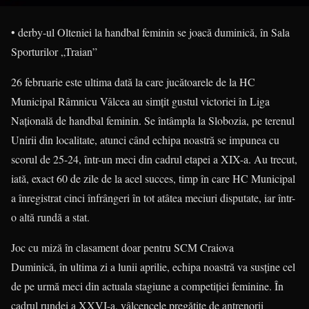
• derby-ul Olteniei la handbal feminin se joacă duminică, în Sala
Sporturilor „Traian”
26 februarie este ultima dată la care jucătoarele de la HC
Municipal Râmnicu Vâlcea au simțit gustul victoriei în Liga
Națională de handbal feminin. Se întâmpla la Slobozia, pe terenul
Unirii din localitate, atunci când echipa noastră se impunea cu
scorul de 25-24, într-un meci din cadrul etapei a XIX-a. Au trecut,
iată, exact 60 de zile de la acel succes, timp în care HC Municipal
a înregistrat cinci înfrângeri în tot atâtea meciuri disputate, iar într-
o altă rundă a stat.
Joc cu miză în clasament doar pentru SCM Craiova
Duminică, în ultima zi a lunii aprilie, echipa noastră va susține cel
de pe urmă meci din actuala stagiune a competiției feminine. În
cadrul rundei a XXVI-a, vâlcencele pregătite de antrenorii