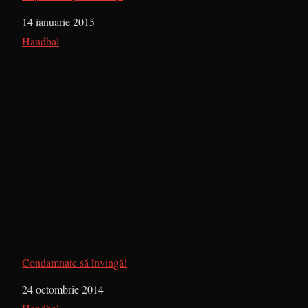
Dată
14 ianuarie 2015
În legătură cu
Handbal
Condamnate să învingă!
Dată
24 octombrie 2014