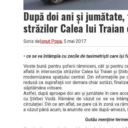
După doi ani și jumătate, 
străzilor Calea lui Traian
Scris de
Ionut Popa
, 5 mai 2017
• ce se va întâmpla cu zecile de taximetriști care își
Veste bună pentru șoferii râmniceni, cât și pentru ce
aflată în intersecția străzilor Calea lui Traian și Șt
modernizarea spațiului central. Din informațiile pe 
redusă ca suprafață vor demara chiar astăzi, finaliza
săptămâna viitoare.
Astfel, după aproape doi ani și jumătate în care acce
cu Știrbei Vodă. Rămâne de văzut ce se va întâmpla
circulației. Din ce am aflat, se pare că în zonă va r
a văzut până acum, la anumite ore ale după-amiezii, î
Gutău menține termenu