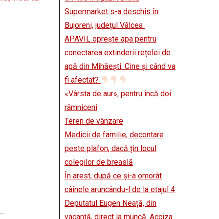
Supermarket s-a deschis în
Bujoreni, județul Vâlcea
APAVIL oprește apa pentru
conectarea extinderii rețelei de
apă din Mihăești. Cine și când va
fi afectat?
«Vârsta de aur», pentru încă doi
râmniceni
Teren de vânzare
Medicii de familie, decontare
peste plafon, dacă țin locul
colegilor de breaslă
În arest, după ce și-a omorât
câinele aruncându-l de la etajul 4
Deputatul Eugen Neață, din
vacanță, direct la muncă. Acciza