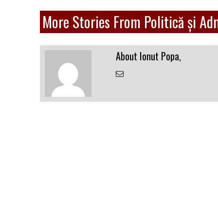
More Stories From Politică și Ad
About Ionut Popa,
Email
the
Author