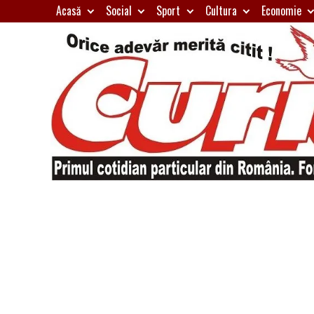
Skip
Acasă
Social
Sport
Cultura
Economie
to
content
Primul
Curierul
cotidian
particular
de
din
România