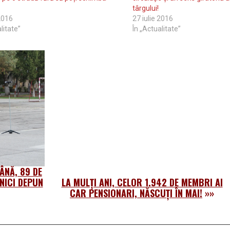
târgului!
 2016
27 iulie 2016
litate”
În „Actualitate”
ÂNĂ, 89 DE
NICI DEPUN
LA MULȚI ANI, CELOR 1.942 DE MEMBRI AI
CAR PENSIONARI, NĂSCUȚI ÎN MAI!
»»