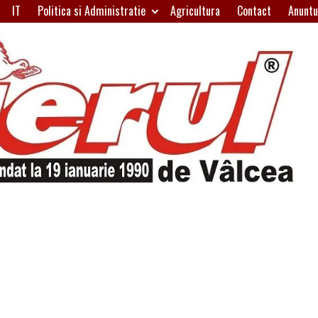
IT
Politica si Administratie
Agricultura
Contact
Anuntu
H
W
A