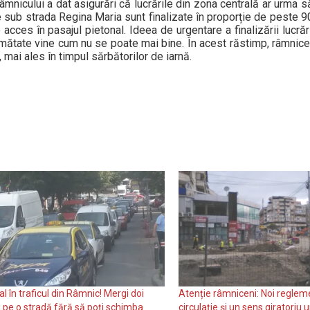
âmnicului a dat asigurări că lucrările din zona centrală ar urma să
de sub strada Regina Maria sunt finalizate în proporție de peste 
acces în pasajul pietonal. Ideea de urgentare a finalizării lucrări
umătate vine cum nu se poate mai bine. În acest răstimp, râmnicen
, mai ales în timpul sărbătorilor de iarnă.
l în traficul din Râmnic! Mergi doi
Atenție râmniceni: Noi reglem
i pe o stradă fără să poți schimba
circulaţie și un sens giratoriu u