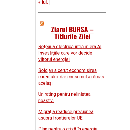
« iul.
Ziarul BURSA –
Titlurile Zilei
Reţeaua electrică intră în era AI;
Investiţiile care vor decide
viitorul energiei
Bolojan a cerut economisirea
curentului, dar consumul a rămas
acelaşi
Un rating pentru neliniştea
noastră
Migraţia readuce presiunea
asupra frontierelor UE
Plan pentru o criză în energie: