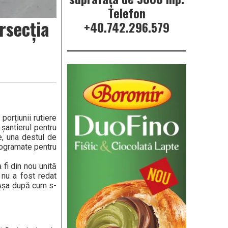
Telefon
ersecția
+40.742.296.579
porțiunii rutiere
 șantierul pentru
e, una destul de
programate pentru
 fi din nou unită
 nu a fost redat
. Așa după cum s-