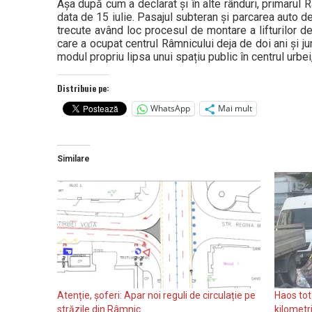
Așa după cum a declarat și în alte rânduri, primarul R
data de 15 iulie. Pasajul subteran și parcarea auto 
trecute având loc procesul de montare a lifturilor de 
care a ocupat centrul Râmnicului deja de doi ani și j
modul propriu lipsa unui spațiu public în centrul urbei
Distribuie pe:
WhatsApp
Mai mult
Similare
Atenție, șoferi: Apar noi reguli de circulație pe
Haos tota
străzile din Râmnic
kilometr