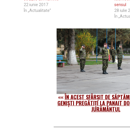
22 iunie 2017
sensul
În „Actualitate”
28 iulie
În „Actua
««
ÎN ACEST SFÂRȘIT DE SĂPTĂM
GENIȘTI PREGĂTIȚI LA PANAIT DO
JURĂMÂNTUL