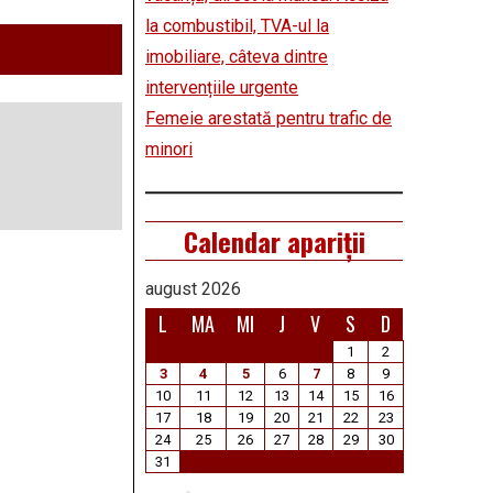
la combustibil, TVA-ul la
imobiliare, câteva dintre
intervențiile urgente
Femeie arestată pentru trafic de
minori
Calendar apariții
august 2026
L
MA
MI
J
V
S
D
1
2
3
4
5
6
7
8
9
10
11
12
13
14
15
16
17
18
19
20
21
22
23
24
25
26
27
28
29
30
31