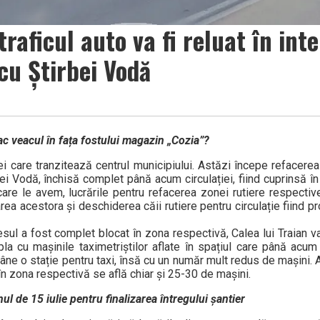
traficul auto va fi reluat în int
 cu Știrbei Vodă
 fac veacul în fața fostului magazin „Cozia”?
i care tranzitează centrul municipiului. Astăzi începe refacerea 
irbei Vodă, închisă complet până acum circulației, fiind cuprinsă în
care le avem, lucrările pentru refacerea zonei rutiere respectiv
rea acestora și deschiderea căii rutiere pentru circulație fiind 
sul a fost complet blocat în zona respectivă, Calea lui Traian va
 cu mașinile taximetriștilor aflate în spațiul care până acum
ămâne o stație pentru taxi, însă cu un număr mult redus de mașini
n zona respectivă se află chiar și 25-30 de mașini.
l de 15 iulie pentru finalizarea întregului șantier