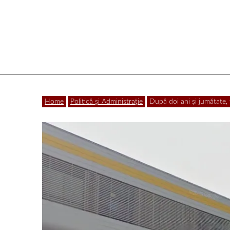
Vâlcea
Home
Politică și Administrație
După doi ani și jumătate, t