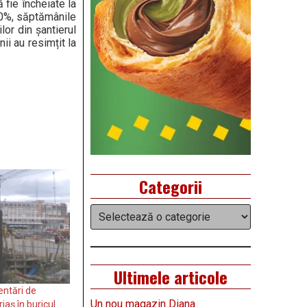
 fie încheiate la
90%, săptămânile
lor din șantierul
ii au resimțit la
Categorii
Categorii
Ultimele articole
entări de
Un nou magazin Diana
riaș în buricul