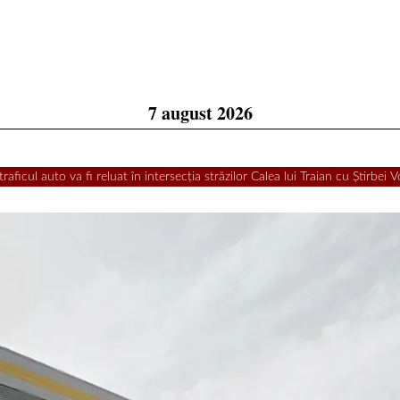
7 august 2026
raficul auto va fi reluat în intersecția străzilor Calea lui Traian cu Știrbei 