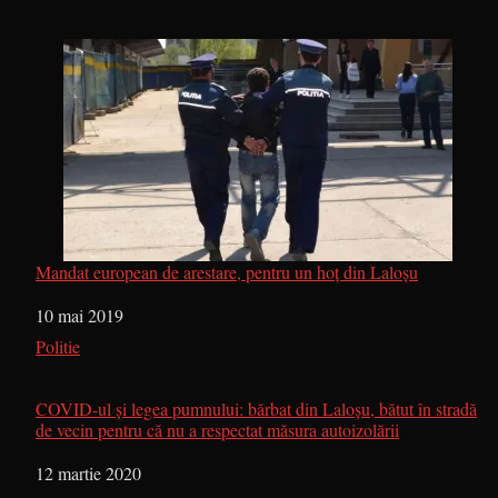
Mandat european de arestare, pentru un hoț din Laloșu
Dată
10 mai 2019
În legătură cu
Politie
COVID-ul și legea pumnului: bărbat din Laloșu, bătut în stradă
de vecin pentru că nu a respectat măsura autoizolării
Dată
12 martie 2020