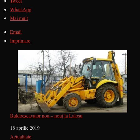
Tweet
WhatsApp
Mai mult
Email
Imprimare
Buldoexcavator nou – nouț la Laloșu
Dată
18 aprilie 2019
În legătură cu
Actualitate