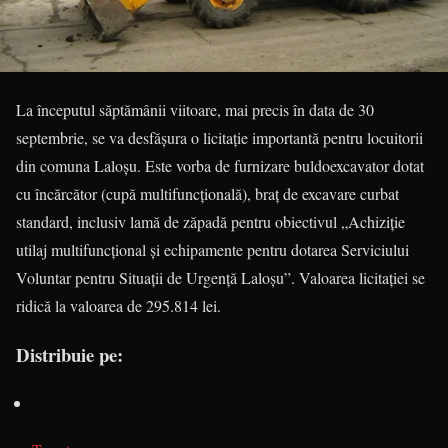
La începutul săptămânii viitoare, mai precis în data de 30
septembrie, se va desfășura o licitație impor­tantă pentru locuitorii
din comuna Laloșu. Este vorba de furnizare buldoexcavator dotat
cu încărcător (cupă multifuncțională), braț de excavare curbat
standard, inclusiv lamă de zăpadă pentru obiectivul „Achiziție
utilaj multifuncțional și echipamente pentru dotarea Serviciului
Voluntar pentru Situații de Urgență Laloșu”. Valoarea licitației se
ridică la valoarea de 295.814 lei.
Distribuie pe: