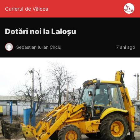
Curierul de Vâlcea
Dotări noi la Laloșu
Sebastian Iulian Circiu
7 ani ago