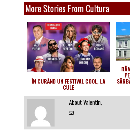
More Stories From Cultura
RÂM
PE
ÎN CURÂND UN FESTIVAL COOL, LA
SĂRBĂ
CULE
About Valentin,
Email
the
Author