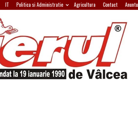
IT
Politica si Administratie
Agricultura
Contact
Anuntu
H
W
A