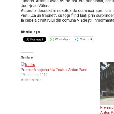
Tudorin. Artistul avea 69 de ani, era pensionar, dar î
Județean Vâlcea.
Actorul a decedat în noaptea de duminică spre luni, l
vieții „ca un trăsnet”, cu toții fiind luați prin surpri
la capela cimitirului din comuna Vlădești. Înmormântar
Distribuie pe:
WhatsApp
Mai mult
Similare
Premieră naţională la Teatrul Anton Pann
19 ianuarie 2012
Articol similar
Premii p
Anton P