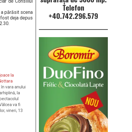
ciar de Consiliul
Telefon
 a pă­răsit scena
+40.742.296.579
 a fost deja depus
2.30.
joace la
Nottara
 în vara anului
rhiplină, la
pectacolul
âlcea va fi
r, vineri, 13
 scena Teatrului
cu”.