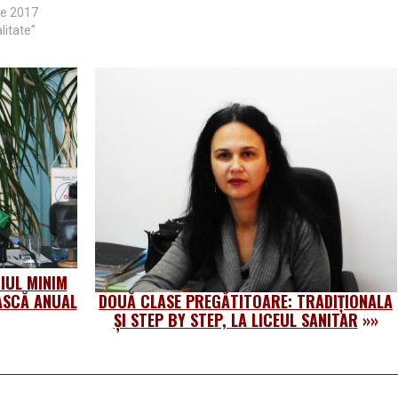
ie 2017
litate”
IUL MINIM
ASCĂ ANUAL
DOUĂ CLASE PREGĂTITOARE: TRADIȚIONALA
ȘI STEP BY STEP, LA LICEUL SANITAR
»»