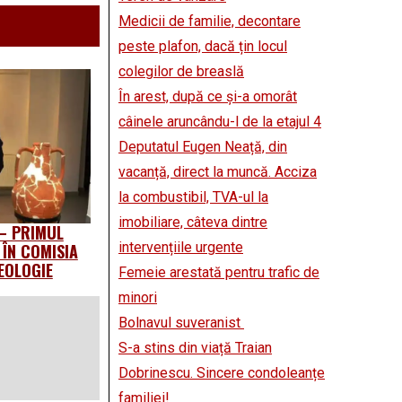
Medicii de familie, decontare
peste plafon, dacă țin locul
colegilor de breaslă
În arest, după ce și-a omorât
câinele aruncându-l de la etajul 4
Deputatul Eugen Neață, din
vacanță, direct la muncă. Acciza
la combustibil, TVA-ul la
imobiliare, câteva dintre
 – PRIMUL
intervențiile urgente
 ÎN COMISIA
EOLOGIE
Femeie arestată pentru trafic de
minori
Bolnavul suveranist
S-a stins din viață Traian
Dobrinescu. Sincere condoleanțe
familiei!