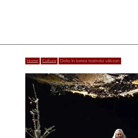
Vâlcea
Home
Cultura
Doliu în lumea teatrului vâlcean