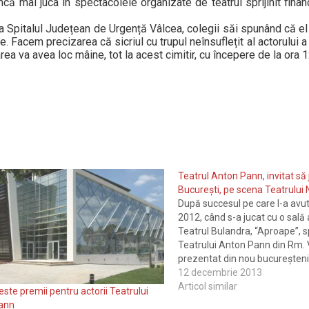
ncă mai juca în spectacolele organizate de teatrul sprijinit finan
a Spitalul Județean de Urgență Vâlcea, colegii săi spunând că el
ndere. Facem precizarea că sicriul cu trupul neînsuflețit al actorului
ea va avea loc mâine, tot la acest cimitir, cu începere de la ora 1
Teatrul Anton Pann, invitat să 
Bucureşti, pe scena Teatrului 
După succesul pe care l-a avut
2012, când s-a jucat cu o sală a
Teatrul Bulandra, “Aproape”, s
Teatrului Anton Pann din Rm. V
prezentat din nou bucureştenilo
decembrie, de la ora 19.00, pe
12 decembrie 2013
Nottara, în Sala „Horia Lovines
Articol similar
este premii pentru actorii Teatrului
Profesionalismul…
ann