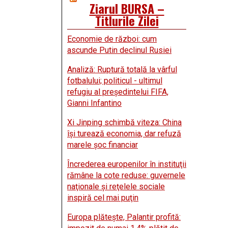
Ziarul BURSA –
Titlurile Zilei
Economie de război: cum
ascunde Putin declinul Rusiei
Analiză: Ruptură totală la vârful
fotbalului; politicul - ultimul
refugiu al preşedintelui FIFA,
Gianni Infantino
Xi Jinping schimbă viteza: China
îşi turează economia, dar refuză
marele şoc financiar
Încrederea europenilor în instituţii
rămâne la cote reduse: guvernele
naţionale şi reţelele sociale
inspiră cel mai puţin
Europa plăteşte, Palantir profită: