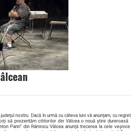
vâlcean
județul nostru. Dacă în urmă cu câteva luni vă anunțam, cu re­gret
iți să prezentăm cititorilor din Vâlcea o nouă știre dureroasă. 
„Anton Pann” din Râmnicu Vâlcea anunță trecerea la cele veșnice 