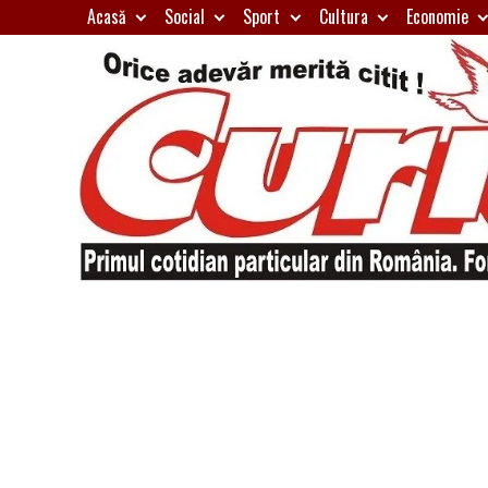
Skip
Acasă
Social
Sport
Cultura
Economie
to
content
Primul
Curierul
cotidian
particular
de
din
România