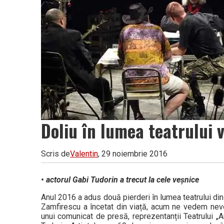
Doliu în lumea teatrului 
Scris de
Valentin
, 29 noiembrie 2016
• actorul Gabi Tudorin a trecut la cele veșnice
Anul 2016 a adus două pierderi în lumea teatrului din 
Zamf­irescu a încetat din viață, acum ne vedem nevo
unui comunicat de presă, repre­zentanții Teatrului 