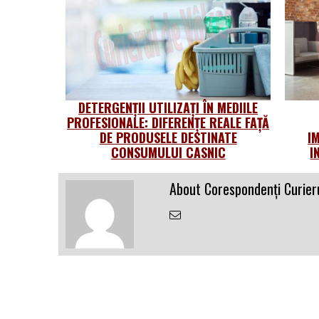
DETERGENȚII UTILIZAȚI ÎN MEDIILE
PROFESIONALE: DIFERENȚE REALE FAȚĂ
DE PRODUSELE DESTINATE
I
CONSUMULUI CASNIC
I
About Corespondenți Curieru
Email
the
Author