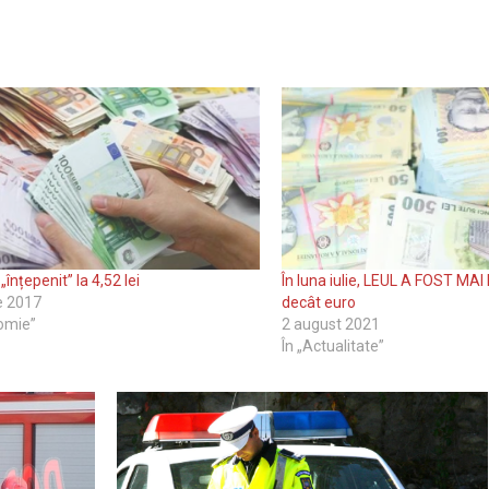
„înțepenit” la 4,52 lei
În luna iulie, LEUL A FOST MA
ie 2017
decât euro
omie”
2 august 2021
În „Actualitate”