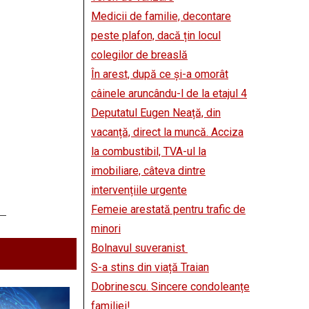
Medicii de familie, decontare
peste plafon, dacă țin locul
colegilor de breaslă
În arest, după ce și-a omorât
câinele aruncându-l de la etajul 4
Deputatul Eugen Neață, din
vacanță, direct la muncă. Acciza
la combustibil, TVA-ul la
imobiliare, câteva dintre
intervențiile urgente
Femeie arestată pentru trafic de
minori
Bolnavul suveranist
S-a stins din viață Traian
Dobrinescu. Sincere condoleanțe
familiei!