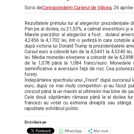
Scris de
Corespondenți Curierul de Vâlcea
, 26 aprili
Rezultatele primului tur al alegerilor prezidențiale
Pen pe al doilea, cu 21,53%, a calmat investitorii ș
Marele pierzător al alegerilor a fost… dolarul ameri
4,2456 la 4,1702 lei, într-o ședință în care cotațiile 
după victoria lui Donald Trump la prezidențialele amer
Cursul euro a coborât luni de la 4,5441 la 4,5340 lei,
lei. Media monedei elvețiene a coborât de la 4,2498 l
de la 1,078 până la 1,084 franci/euro. Monedele d
semnificative a aversiunii față de risc. Cea poloneză
forinți.
Îndepărtarea spectrului unui „Frexit” după succesul l
euro, după ce mai mulţi competitori şi-au făcut pub
crescut până la un maxim al ultimelor mai bine de șase 
Cele două săptămâni rămase până la al doilea tur al
francezi au votat cu extrema dreaptă sau stângă. I
rapiditate echilibrul politic.
Distribuie pe:
WhatsApp
Mai mult