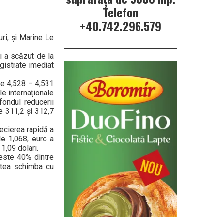
Telefon
+40.742.296.579
ri, și Marine Le
i a scăzut de la
egistrate imediat
 de 4,528 – 4,531
le internaționale
fondul reducerii
re 311,2 și 312,7
recierea rapidă a
de 1,068, euro a
1,09 dolari.
peste 40% dintre
putea schimba cu