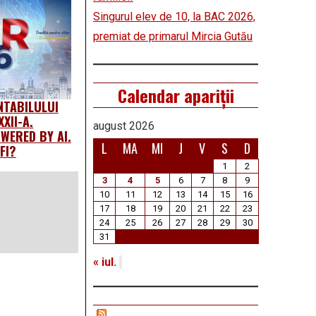
Singurul elev de 10, la BAC 2026,
premiat de primarul Mircia Gutău
Calendar apariții
NTABILULUI
XXII-A.
august 2026
ERED BY AI.
L
MA
MI
J
V
S
D
FI?
1
2
3
4
5
6
7
8
9
10
11
12
13
14
15
16
17
18
19
20
21
22
23
24
25
26
27
28
29
30
31
« iul.