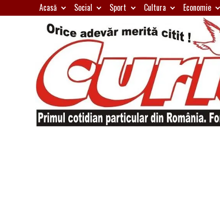
Skip
Acasă
Social
Sport
Cultura
Economie
to
content
Primul
Curierul
cotidian
particular
de
din
România