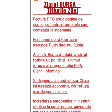
Ziarul BURSA –
Titlurile Zilei
Factura PPC are o pagină de
sumar, cu toate informaţiile care
contează la îndemână
Economie de război: cum
ascunde Putin declinul Rusiei
Analiză: Ruptură totală la vârful
fotbalului; politicul - ultimul
refugiu al preşedintelui FIFA,
Gianni Infantino
Xi Jinping schimbă viteza: China
îşi turează economia, dar refuză
marele şoc financiar
Încrederea europenilor în instituţii
rămâne la cote reduse: guvernele