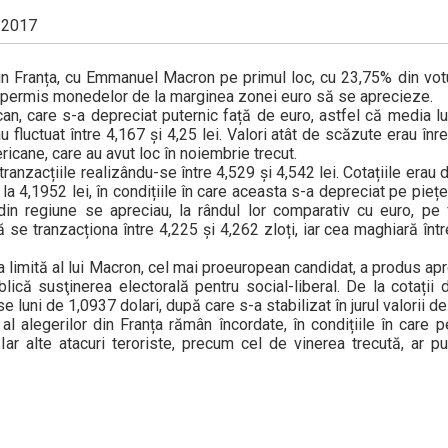
e 2017
 din Franța, cu Emmanuel Macron pe primul loc, cu 23,75% din votu
i a permis monedelor de la marginea zonei euro să se aprecieze.
can, care s-a depreciat puternic față de euro, astfel că media lu
au fluctuat între 4,167 și 4,25 lei. Valori atât de scăzute erau înr
icane, care au avut loc în noiembrie trecut.
 tranzacțiile realizându-se între 4,529 și 4,542 lei. Cotațiile erau
a 4,1952 lei, în condițiile în care aceasta s-a depreciat pe piețe
in regiune se apreciau, la rândul lor comparativ cu euro, pe 
 se tranzacționa între 4,225 și 4,262 zloți, iar cea maghiară înt
a limită al lui Macron, cel mai proeuropean candidat, a produs ap
lică susţinerea electorală pentru social-liberal. De la cotații 
luni de 1,0937 dolari, după care s-a stabilizat în jurul valorii de 
 alegerilor din Franța rămân încordate, în condițiile în care 
ar alte atacuri teroriste, precum cel de vinerea trecută, ar 