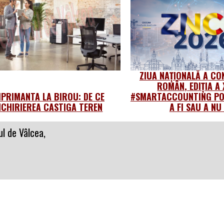
ZIUA NAȚIONALĂ A CO
ROMÂN, EDIȚIA A 
MPRIMANTA LA BIROU: DE CE
#SMARTACCOUNTING POW
NCHIRIEREA CASTIGA TEREN
A FI SAU A NU 
l de Vâlcea,