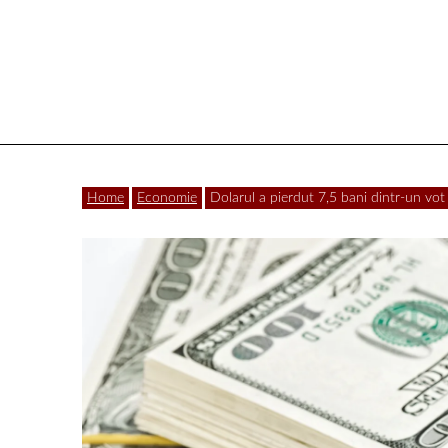
Vâlcea
Home
Economie
Dolarul a pierdut 7,5 bani dintr-un vot