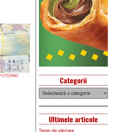
I PUTERNIC
Categorii
Categorii
Ultimele articole
Teren de vânzare