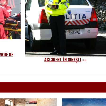
VOIE DE
ACCIDENT ÎN SINEȘTI
»»