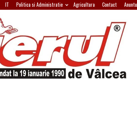
IT
Politica si Administratie
Agricultura
Contact
Anuntu
H
W
A