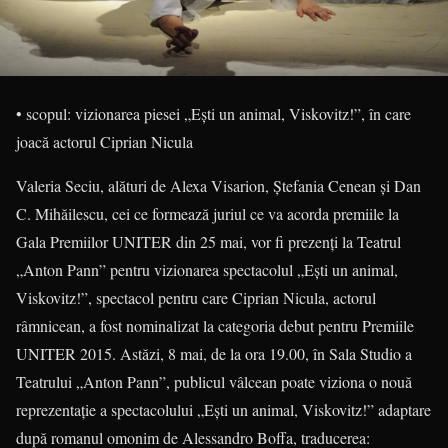
• scopul: vizionarea piesei „Ești un animal, Viskovitz!”, în care
joacă actorul Ciprian Nicula
Valeria Seciu, alături de Alexa Visarion, Ștefania Cenean și Dan
C. Mihăilescu, cei ce formează juriul ce va acorda premiile la
Gala Premiilor UNITER din 25 mai, vor fi prezenţi la Teatrul
„Anton Pann” pentru vizionarea spectacolul „Eşti un animal,
Viskovitz!”, spectacol pentru care Ciprian Nicula, actorul
râmnicean, a fost nominalizat la categoria debut pentru Premiile
UNITER 2015. Astăzi, 8 mai, de la ora 19.00, în Sala Studio a
Teatrului „Anton Pann”, publicul vâlcean poate viziona o nouă
reprezentație a spectacolului „Eşti un animal, Viskovitz!” adaptare
după romanul omonim de Alessandro Boffa, traducerea: