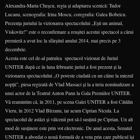
Alexandra-Maria Cheşcu, regia şi adaptarea scenică: Tudor
Lucanu, scenografia: Irina Moscu, coregrafia: Galea Bobeicu.
Prezenţa juriului la vizionarea spectacolului „Eşti un animal,
Viskovitz!” este o reconfirmare a reuşitei acestui spectacol a cărui
premieră a avut loc la sfârşitul anului 2014, mai precis pe 3
decembrie.
Acesta este cel de-al patrulea spectacol vizionat de Juriul
UNITER după ce în luna februarie juriul a fost prezent şi la
vizionarea spectacolului „O poveste ciudată cu un câine la miezul
nopţii”, piesa regizată de Vlad Massaci şi la a treia nominalizare a
unui actor de la Teatrul Anton Pann la Gala Premiilor UNITER.
Vă reamintim că, în 2011, pe scena Galei UNITER a fost Cătălin
Vieru, în 2012 Vlad Bîrzanu, iar acum Ciprian Nicula. La
spectacolul de astăzi și vâlcenii pot să-l susțină pe Ciprian. Un alt
mod de susținere este prin vot electronic. De anul acesta, Senatul
UNITER a abordat o nouă formulă de a vota prin care publicul îşi