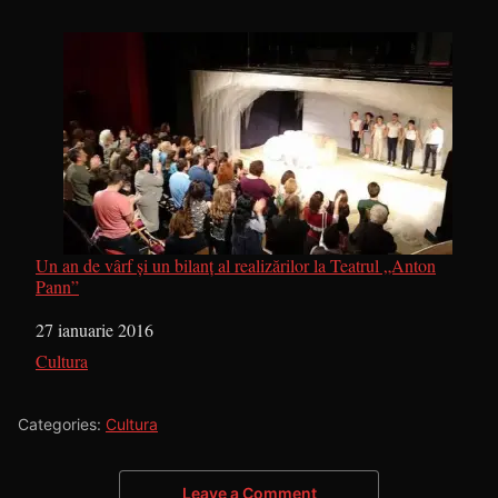
Un an de vârf şi un bilanţ al realizărilor la Teatrul „Anton
Pann”
Dată
27 ianuarie 2016
În legătură cu
Cultura
Categories:
Cultura
Leave a Comment