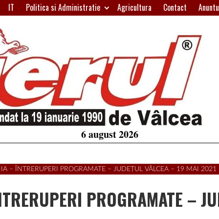
IT
Politica si Administratie
Agricultura
Contact
Anuntu
H
W
A
6 august 2026
NIA – ÎNTRERUPERI PROGRAMATE – JUDEȚUL VÂLCEA – 19 MAI 2021
 ÎNTRERUPERI PROGRAMATE – J