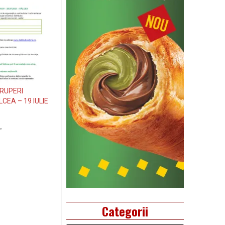
ERUPERI
EA – 19 IULIE
”
Categorii