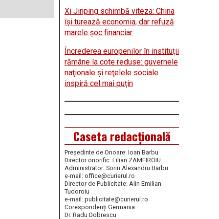
Xi Jinping schimbă viteza: China
îşi turează economia, dar refuză
marele şoc financiar
Încrederea europenilor în instituţii
rămâne la cote reduse: guvernele
naţionale şi reţelele sociale
inspiră cel mai puţin
Caseta redacțională
Președinte de Onoare: Ioan Barbu
Director onorific: Lilian ZAMFIROIU
Administrator: Sorin Alexandru Barbu
e-mail: office@curierul.ro
Director de Publicitate: Alin Emilian
Tudoroiu
e-mail: publicitate@curierul.ro
Corespondenți Germania:
Dr. Radu Dobrescu