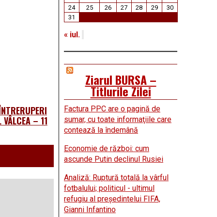
24
25
26
27
28
29
30
31
« iul.
Ziarul BURSA –
Titlurile Zilei
 ÎNTRERUPERI
Factura PPC are o pagină de
 VÂLCEA – 11
sumar, cu toate informaţiile care
contează la îndemână
Economie de război: cum
ascunde Putin declinul Rusiei
Analiză: Ruptură totală la vârful
fotbalului; politicul - ultimul
refugiu al preşedintelui FIFA,
Gianni Infantino