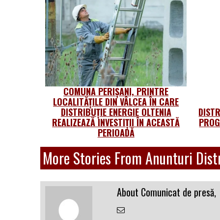
COMUNA PERIȘANI, PRINTRE
LOCALITĂȚILE DIN VÂLCEA ÎN CARE
DISTRIBUȚIE ENERGIE OLTENIA
DISTR
REALIZEAZĂ INVESTIȚII ÎN ACEASTĂ
PROG
PERIOADĂ
More Stories From Anunturi Distr
About Comunicat de presă,
Email
the