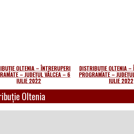
IBUȚIE OLTENIA – ÎNTRERUPERI
DISTRIBUȚIE OLTENIA –
RAMATE – JUDEȚUL VÂLCEA – 6
PROGRAMATE – JUDEȚUL
IULIE 2022
IULIE 2022
ibuție Oltenia