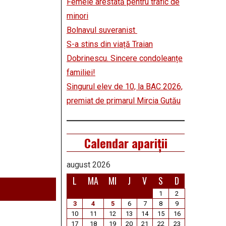
Femeie arestată pentru trafic de
minori
Bolnavul suveranist
S-a stins din viață Traian
Dobrinescu. Sincere condoleanțe
familiei!
Singurul elev de 10, la BAC 2026,
premiat de primarul Mircia Gutău
Calendar apariții
august 2026
L
MA
MI
J
V
S
D
1
2
3
4
5
6
7
8
9
10
11
12
13
14
15
16
17
18
19
20
21
22
23