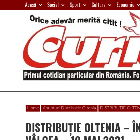
Skip
Acasă
Social
Sport
Cultura
Economie
to
content
Primul
Curierul
cotidian
Home
Anunturi Distribuție Oltenia
DISTRIBUȚIE OLTE
particular
de
din
DISTRIBUȚIE OLTENIA –
România