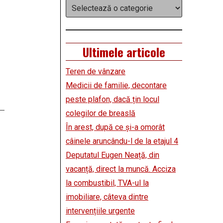
Categorii
Ultimele articole
Teren de vânzare
Medicii de familie, decontare
peste plafon, dacă țin locul
colegilor de breaslă
În arest, după ce și-a omorât
câinele aruncându-l de la etajul 4
Deputatul Eugen Neață, din
vacanță, direct la muncă. Acciza
la combustibil, TVA-ul la
imobiliare, câteva dintre
intervențiile urgente