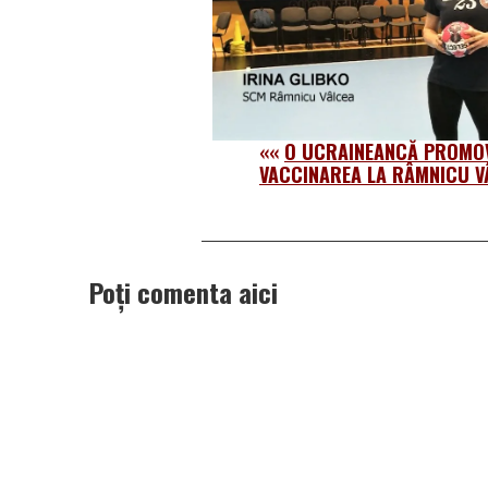
««
O UCRAINEANCĂ PROMO
VACCINAREA LA RÂMNICU V
Poți comenta aici