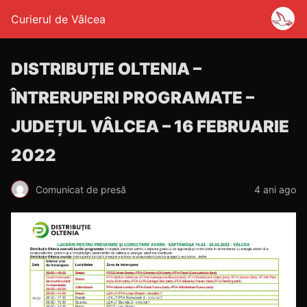
Curierul de Vâlcea
DISTRIBUȚIE OLTENIA –
ÎNTRERUPERI PROGRAMATE –
JUDEȚUL VÂLCEA – 16 FEBRUARIE
2022
Comunicat de presă
4 ani ago