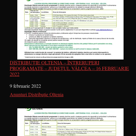
DISTRIBUȚIE OLTENIA – ÎNTRERUPERI
PROGRAMATE – JUDEȚUL VÂLCEA – 16 FEBRUARIE
2022
Dată
9 februarie 2022
În legătură cu
Anunturi Distribuție Oltenia