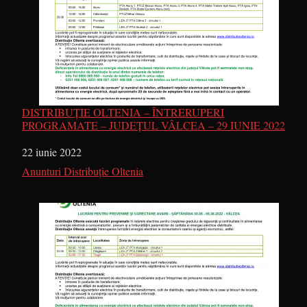
DISTRIBUȚIE OLTENIA – ÎNTRERUPERI
PROGRAMATE – JUDEȚUL VÂLCEA – 29 IUNIE 2022
Dată
22 iunie 2022
În legătură cu
Anunturi Distribuție Oltenia