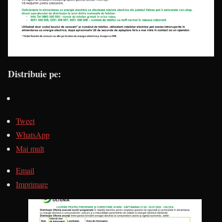
Distribuie pe:
Tweet
WhatsApp
Mai mult
Email
Imprimare