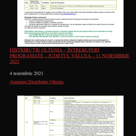
DISTRIBUȚIE OLTENIA – ÎNTRERUPERI
PROGRAMATE – JUDEȚUL VÂLCEA – 11 NOIEMBRIE
2021
Dată
4 noiembrie 2021
În legătură cu
Anunturi Distribuție Oltenia