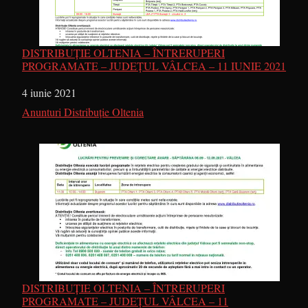
DISTRIBUȚIE OLTENIA – ÎNTRERUPERI
PROGRAMATE – JUDEȚUL VÂLCEA – 11 IUNIE 2021
Dată
4 iunie 2021
În legătură cu
Anunturi Distribuție Oltenia
DISTRIBUȚIE OLTENIA – ÎNTRERUPERI
PROGRAMATE – JUDEȚUL VÂLCEA – 11