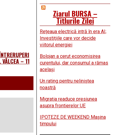
Ziarul BURSA –
Titlurile Zilei
Reţeaua electrică intră în era AI;
Investiţiile care vor decide
viitorul energiei
 ÎNTRERUPERI
Bolojan a cerut economisirea
 VÂLCEA – 11
curentului, dar consumul a rămas
acelaşi
Un rating pentru neliniştea
noastră
Migraţia readuce presiunea
asupra frontierelor UE
IPOTEZE DE WEEKEND Maşina
timpului