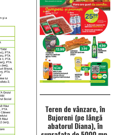
Teren de vânzare, în
Bujoreni (pe lângă
abatorul Diana), în
suprafața de 5000 mp.