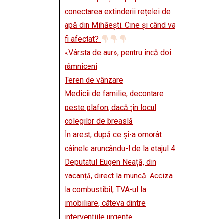
conectarea extinderii rețelei de
apă din Mihăești. Cine și când va
fi afectat?
«Vârsta de aur», pentru încă doi
râmniceni
Teren de vânzare
Medicii de familie, decontare
peste plafon, dacă țin locul
colegilor de breaslă
În arest, după ce și-a omorât
câinele aruncându-l de la etajul 4
Deputatul Eugen Neață, din
vacanță, direct la muncă. Acciza
la combustibil, TVA-ul la
imobiliare, câteva dintre
intervențiile urgente