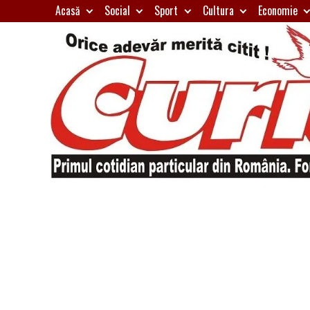
Skip
Acasă
Social
Sport
Cultura
Economie
to
content
Primul
Curierul
cotidian
particular
de
din
România