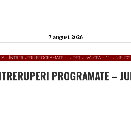
7 august 2026
NIA – ÎNTRERUPERI PROGRAMATE – JUDEȚUL VÂLCEA – 11 IUNIE 202
 ÎNTRERUPERI PROGRAMATE – J