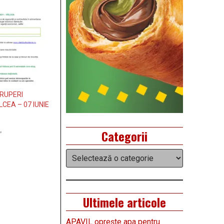
ERUPERI
EA – 07 IUNIE
Categorii
”
Categorii
Ultimele articole
APAVIL oprește apa pentru