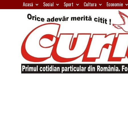
Skip
Acasă
Social
Sport
Cultura
Economie
to
content
Primul
Curierul
cotidian
particular
de
din
România