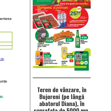
Teren de vânzare, în
Bujoreni (pe lângă
abatorul Diana), în
suprafața de 5000 mp.