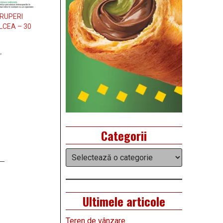
ERUPERI
CEA – 30
”
Categorii
Categorii
Ultimele articole
Teren de vânzare