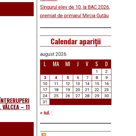
Singurul elev de 10, la BAC 2026,
premiat de primarul Mircia Gutău
Calendar apariții
august 2026
L
MA
MI
J
V
S
D
1
2
3
4
5
6
7
8
9
10
11
12
13
14
15
16
17
18
19
20
21
22
23
24
25
26
27
28
29
30
 ÎNTRERUPERI
31
 VÂLCEA – 11
« iul.