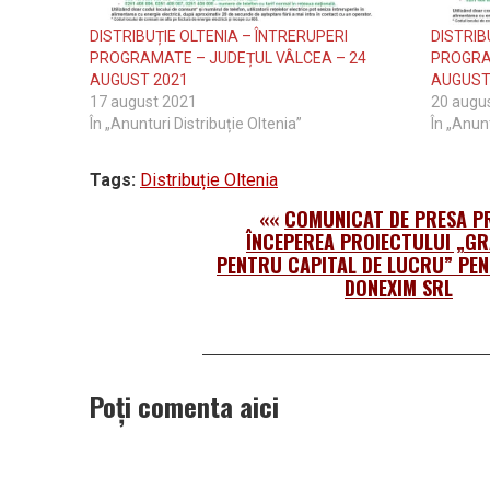
DISTRIBUȚIE OLTENIA – ÎNTRERUPERI
DISTRIB
PROGRAMATE – JUDEȚUL VÂLCEA – 24
PROGRA
AUGUST 2021
AUGUST
17 august 2021
20 augu
În „Anunturi Distribuție Oltenia”
În „Anunt
Tags:
Distribuție Oltenia
««
COMUNICAT DE PRESA PR
ÎNCEPEREA PROIECTULUI „G
PENTRU CAPITAL DE LUCRU” PE
DONEXIM SRL
Poți comenta aici