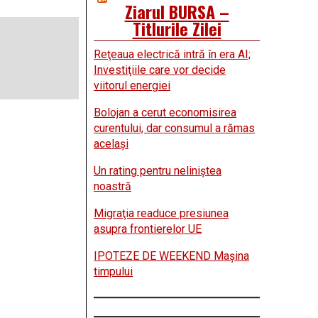
Ziarul BURSA –
Titlurile Zilei
Reţeaua electrică intră în era AI;
Investiţiile care vor decide
viitorul energiei
Bolojan a cerut economisirea
curentului, dar consumul a rămas
acelaşi
Un rating pentru neliniştea
noastră
Migraţia readuce presiunea
asupra frontierelor UE
IPOTEZE DE WEEKEND Maşina
timpului