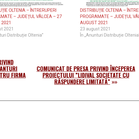
UȚIE OLTENIA – ÎNTRERUPERI
DISTRIBUȚIE OLTENIA – ÎNTR
MATE – JUDEȚUL VÂLCEA – 27
PROGRAMATE – JUDEȚUL VÂL
 2021
AUGUST 2021
st 2021
23 august 2021
uri Distribuție Oltenia”
În „Anunturi Distribuție Oltenia
IVIND
RANTURI
COMUNICAT DE PRESA PRIVIND ÎNCEPEREA
NTRU FIRMA
PROIECTULUI ”LIDIVAL SOCIETATE CU
RĂSPUNDERE LIMITATĂ”
»»