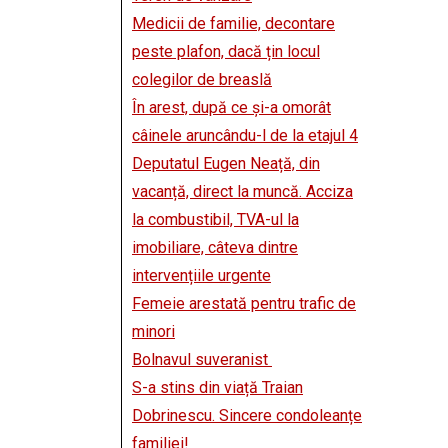
Medicii de familie, decontare
peste plafon, dacă țin locul
colegilor de breaslă
În arest, după ce și-a omorât
câinele aruncându-l de la etajul 4
Deputatul Eugen Neață, din
vacanță, direct la muncă. Acciza
la combustibil, TVA-ul la
imobiliare, câteva dintre
intervențiile urgente
Femeie arestată pentru trafic de
minori
Bolnavul suveranist
S-a stins din viață Traian
Dobrinescu. Sincere condoleanțe
familiei!