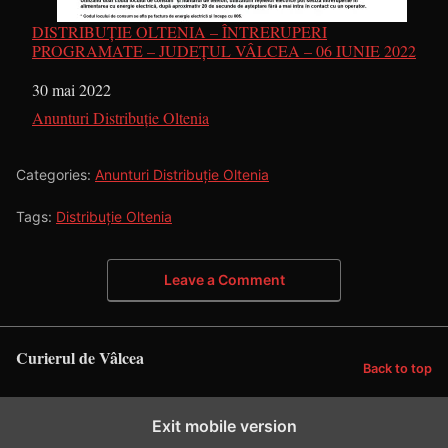
DISTRIBUȚIE OLTENIA – ÎNTRERUPERI
PROGRAMATE – JUDEȚUL VÂLCEA – 06 IUNIE 2022
Dată
30 mai 2022
În legătură cu
Anunturi Distribuție Oltenia
Categories:
Anunturi Distribuție Oltenia
Tags:
Distribuție Oltenia
Leave a Comment
Curierul de Vâlcea
Back to top
Exit mobile version