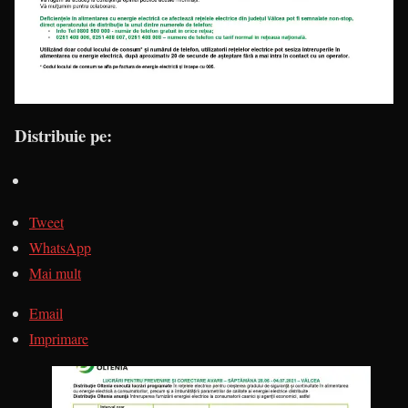
Distribuie pe:
Tweet
WhatsApp
Mai mult
Email
Imprimare