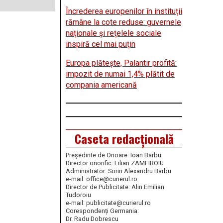
Încrederea europenilor în instituţii
rămâne la cote reduse: guvernele
naţionale şi reţelele sociale
inspiră cel mai puţin
Europa plăteşte, Palantir profită:
impozit de numai 1,4% plătit de
compania americană
Caseta redacțională
Președinte de Onoare: Ioan Barbu
Director onorific: Lilian ZAMFIROIU
Administrator: Sorin Alexandru Barbu
e-mail: office@curierul.ro
Director de Publicitate: Alin Emilian
Tudoroiu
e-mail: publicitate@curierul.ro
Corespondenți Germania:
Dr. Radu Dobrescu