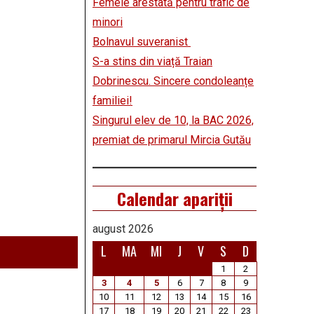
Femeie arestată pentru trafic de
minori
Bolnavul suveranist
S-a stins din viață Traian
Dobrinescu. Sincere condoleanțe
familiei!
Singurul elev de 10, la BAC 2026,
premiat de primarul Mircia Gutău
Calendar apariții
august 2026
L
MA
MI
J
V
S
D
1
2
3
4
5
6
7
8
9
10
11
12
13
14
15
16
17
18
19
20
21
22
23