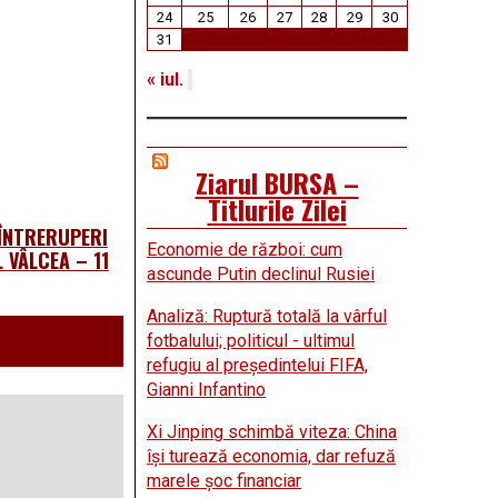
24
25
26
27
28
29
30
31
« iul.
Ziarul BURSA –
Titlurile Zilei
 ÎNTRERUPERI
Economie de război: cum
 VÂLCEA – 11
ascunde Putin declinul Rusiei
Analiză: Ruptură totală la vârful
fotbalului; politicul - ultimul
refugiu al preşedintelui FIFA,
Gianni Infantino
Xi Jinping schimbă viteza: China
îşi turează economia, dar refuză
marele şoc financiar