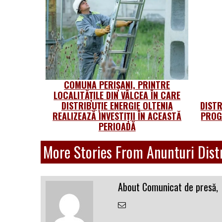
COMUNA PERIȘANI, PRINTRE
LOCALITĂȚILE DIN VÂLCEA ÎN CARE
DISTRIBUȚIE ENERGIE OLTENIA
DISTR
REALIZEAZĂ INVESTIȚII ÎN ACEASTĂ
PROG
PERIOADĂ
More Stories From Anunturi Distr
About Comunicat de presă,
Email
the
Author