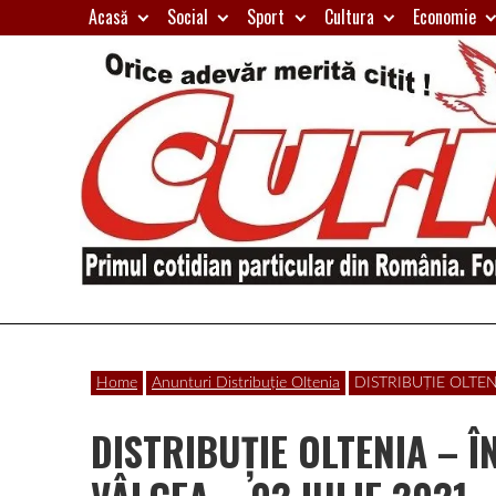
Skip
Acasă
Social
Sport
Cultura
Economie
to
content
Primul
Curierul
cotidian
Home
Anunturi Distribuție Oltenia
DISTRIBUȚIE OLTEN
particular
de
din
DISTRIBUȚIE OLTENIA –
România