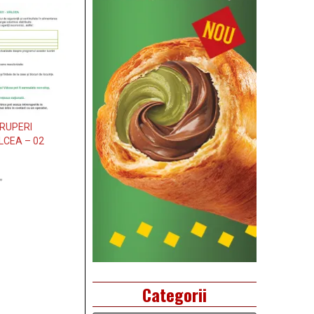
ERUPERI
CEA – 02
”
Categorii