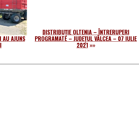
DISTRIBUȚIE OLTENIA – ÎNTRERUPERI
I AU AJUNS
PROGRAMATE – JUDEȚUL VÂLCEA – 07 IULIE
I
2021
»»