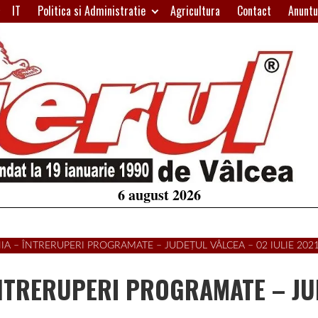
IT
Politica si Administratie
Agricultura
Contact
Anuntu
H
W
A
6 august 2026
IA – ÎNTRERUPERI PROGRAMATE – JUDEȚUL VÂLCEA – 02 IULIE 202
 ÎNTRERUPERI PROGRAMATE – J