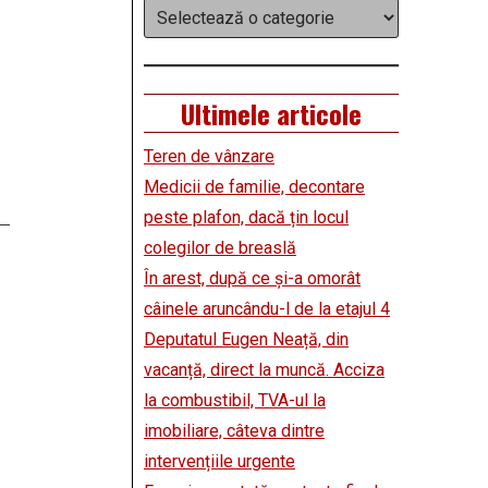
Categorii
Ultimele articole
Teren de vânzare
Medicii de familie, decontare
peste plafon, dacă țin locul
colegilor de breaslă
În arest, după ce și-a omorât
câinele aruncându-l de la etajul 4
Deputatul Eugen Neață, din
vacanță, direct la muncă. Acciza
la combustibil, TVA-ul la
imobiliare, câteva dintre
intervențiile urgente