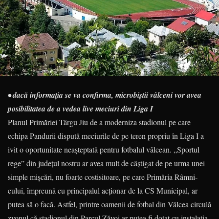
• dacă informaţia se va confirma, microbiştii vâlceni vor avea
posibilitatea de a vedea live meciuri din Liga I
Planul Primăriei Târgu Jiu de a moderniza stadionul pe care
echipa Pandurii dispută meciu­rile de pe teren propriu în Liga I a
ivit o oportunitate neaşteptată pentru fotbalul vâlcean. „Sportul
rege” din judeţul nostru ar avea mult de câştigat de pe urma unei
simple mişcări, nu foarte costisi­toare, pe care Primăria Râmni­
cului, împreună cu principalul acţionar de la CS Municipal, ar
putea să o facă. Astfel, printre oamenii de fotbal din Vâlcea circulă
zvonul că stadionul din Parcul Zăvoi ar putea fi dotat cu instalaţia