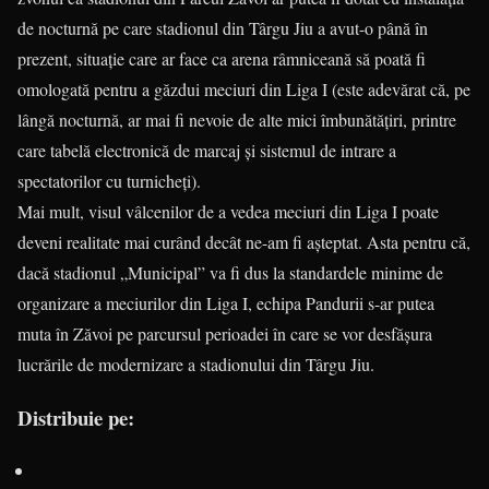
de nocturnă pe care stadionul din Târgu Jiu a avut-o până în
prezent, situaţie care ar face ca arena râmniceană să poată fi
omologată pentru a găzdui meciuri din Liga I (este adevărat că, pe
lângă nocturnă, ar mai fi nevoie de alte mici îmbunătăţiri, printre
care tabelă electronică de marcaj şi sistemul de intrare a
spectatorilor cu turnicheţi).
Mai mult, visul vâlcenilor de a vedea meciuri din Liga I poate
deveni realitate mai curând decât ne-am fi aşteptat. Asta pentru că,
dacă stadionul „Muni­cipal” va fi dus la standardele minime de
organizare a meciu­ri­lor din Liga I, echipa Pandurii s-ar putea
muta în Zăvoi pe parcursul perioadei în care se vor desfăşura
lucrările de mo­der­nizare a stadionului din Târgu Jiu.
Distribuie pe: