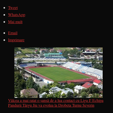
Tweet
WhatsApp
Mai mult
Email
Imprimare
Vâlcea a mai ratat o şansă de a lua contact cu Liga I! Echipa
Pandurii Târgu Jiu va evolua la Drobeta Turnu Severin