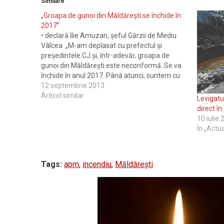
Similare
„Groapa de gunoi din Măldărești se închide în
2017”
• declară Ilie Amuzan, șeful Gărzii de Mediu
Vâlcea „M-am deplasat cu prefectul și
președintele CJ și, într-adevăr, groapa de
gunoi din Măldărești este neconformă. Se va
închide în anul 2017. Până atunci, suntem cu
ochii acolo”, declară Ilie Amuzan, șeful Gărzii
12 septembrie 2013
de Mediu Vâlcea, întrebat care mai e situația…
Articol similar
Levigatu
direct în
10 iulie
În „Actua
Tags:
apm
,
incendiu
,
Măldărești