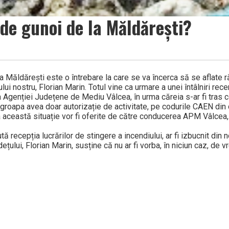
de gunoi de la Măldărești?
a Măldărești este o întrebare la care se va încerca să se aflate r
lui nostru, Florian Marin. Totul vine ca urmare a unei întâlniri rece
a Agenției Județene de Mediu Vâlcea, în urma căreia s-ar fi tras 
ă groapa avea doar autorizație de activitate, pe codurile CAEN din
la această situație vor fi oferite de către conducerea APM Vâlcea,
 recepția lucrărilor de stingere a incendiului, ar fi izbucnit din n
ului, Florian Marin, susține că nu ar fi vorba, în niciun caz, de 