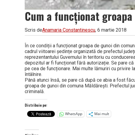
Cum a funcționat groapa 
Scris de
Anamaria Constantinescu
, 6 martie 2018
În ce condiții a funcționat groapa de gunoi din comun
cadrul viitoarei ședințe organizată de prefectul județu
reprezentantului Guvernului în teritoriu cu conducere
depozitul ar fi funcționat fără autorizație. Se pare c
pe cea de funcționare. Mai multe lămuriri cu privire 
întâlnire.
Până atunci însă, se pare că după ce abia a fost făcută
groapa de gunoi din comuna Măldărești. Prefectul județ
criminală.
Distribuie pe:
WhatsApp
Mai mult