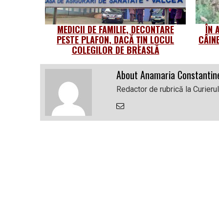
MEDICII DE FAMILIE, DECONTARE
ÎN 
PESTE PLAFON, DACĂ ȚIN LOCUL
CÂIN
COLEGILOR DE BREASLĂ
About Anamaria Constantin
Redactor de rubrică la Curieru
Email
the
Author