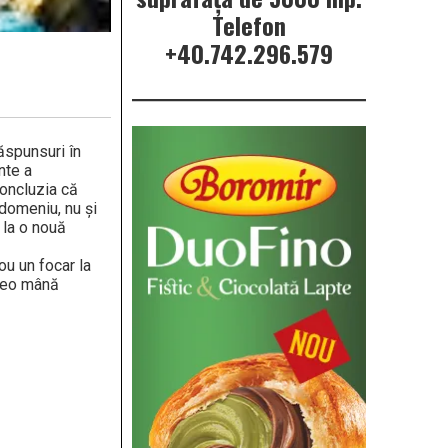
Telefon
+40.742.296.579
ăspunsuri în
nte a
concluzia că
 domeniu, nu și
 la o nouă
ou un focar la
vreo mână