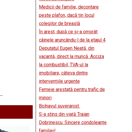
Medicii de familie, decontare
peste plafon, dacă țin locul
colegilor de breaslă
În arest, după ce și-a omorât
câinele aruncându-l de la etajul 4
Deputatul Eugen Neață, din
vacanță, direct la muncă. Acciza
la combustibil, TVA-ul la
imobiliare, câteva dintre
intervențiile urgente
Femeie arestată pentru trafic de
minori
Bolnavul suveranist
S-a stins din viață Traian
Dobrinescu. Sincere condoleanțe
familiei!