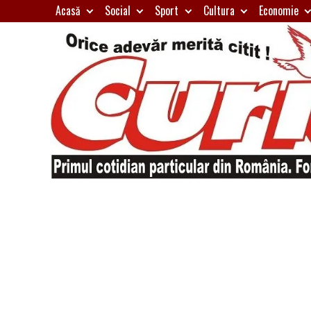
Skip
Acasă
Social
Sport
Cultura
Economie
to
content
Primul
Curierul
cotidian
particular
de
din
România