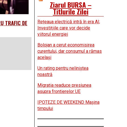
Ziarul BURSA –
Titlurile Zilei
Reţeaua electrică intră în era AI;
RU TRAFIC DE
Investiţiile care vor decide
viitorul energiei
Bolojan a cerut economisirea
curentului, dar consumul a rămas
acelaşi
Un rating pentru neliniştea
noastră
Migraţia readuce presiunea
asupra frontierelor UE
IPOTEZE DE WEEKEND Maşina
timpului