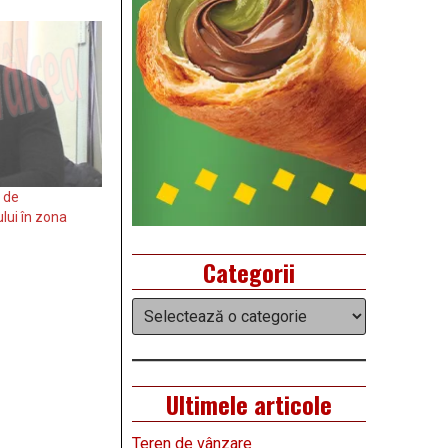
 de
ului în zona
Categorii
Categorii
Ultimele articole
Teren de vânzare