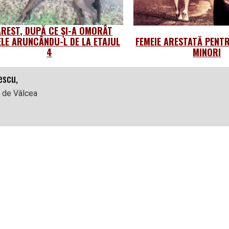
AREST, DUPĂ CE ȘI-A OMORÂT
ELE ARUNCÂNDU-L DE LA ETAJUL
FEMEIE ARESTATĂ PENT
4
MINORI
escu,
l de Vâlcea