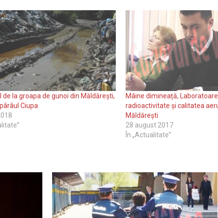
l de la groapa de gunoi din Măldărești,
Mâine dimineață, Laboratoare
 pârâul Ciupa
radioactivitate și calitatea aer
 2018
Măldărești
litate”
28 august 2017
În „Actualitate”