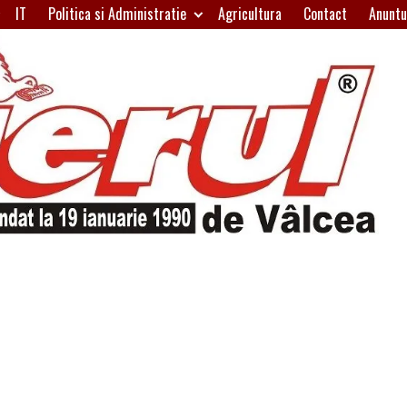
IT
Politica si Administratie
Agricultura
Contact
Anuntu
H
W
A