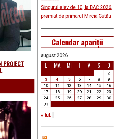
Singurul elev de 10, la BAC 2026,
premiat de primarul Mircia Gutău
Calendar apariții
august 2026
N PROIECT
L
MA
MI
J
V
S
D
L
1
2
3
4
5
6
7
8
9
10
11
12
13
14
15
16
17
18
19
20
21
22
23
24
25
26
27
28
29
30
31
« iul.