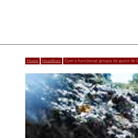
Vâlcea
Home
Headlines
Cum a funcționat groapa de gunoi de l