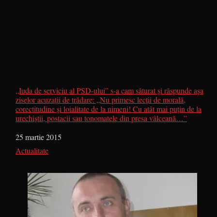
„Iuda de serviciu al PSD-ului” s-a cam săturat și răspunde așa
ziselor acuzații de trădare: „Nu primesc lecții de morală,
corectitudine și loialitate de la nimeni! Cu atât mai puțin de la
urechiștii, postacii sau tonomatele din presa vâlceană…”
Dată
25 martie 2015
În legătură cu
Actualitate