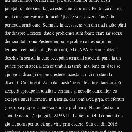
județului, întrebarea logică este: cine va urma? Pentru că da, mai
mult ca sigur, vor mai fi localități care vor „dezerta” încă din
perioada următoare. Semnale în acest sens vin din mai multe părți
dar dinspre Costești, datele problemei sunt foarte clare iar social-
democratul Toma Peștereanu pune problema despărțirii în
termenii cei mai clari: „Pentru noi, ADI APA este un subiect
deschis în sensul în care acceptăm termenii asocierii până la un
punct: prețul apei. Dacă se umblă la tarife, mai bine zis dacă se
ajunge la discuții despre creșterea acestora, nici nu stăm la
discuții! Cu nimeni! Actuala noastră reţea de alimentare cu apă
acoperă aproape în totalitate comuna și nevoile oamenilor, cu
excepția unui kilometru în Bistrița, dar vom avea grijă, cu eforturi
și resurse proprii că ne ocupăm de problemă. Nu am fost și nu
sunt de acord să ajungă la APAVIL. Pe noi, relieful comunei ne
ajută enorm pentru că apa vine prin cădere. Știu că, din 2016,
conform legislaţiei care a apărut, suntem obligaţi să înfiinţăm pe