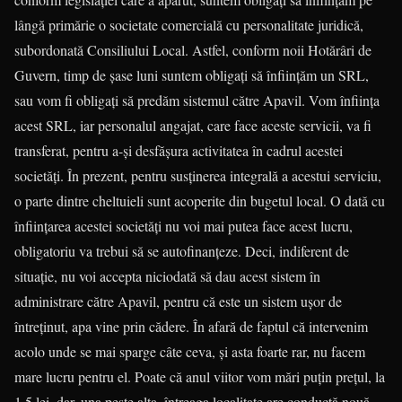
lângă primărie o societate comercială cu personalitate juridică,
subor­donată Consiliului Local. Astfel, conform noii Hotărâri de
Guvern, timp de şase luni suntem obligaţi să înfiin­ţăm un SRL,
sau vom fi obligaţi să predăm sistemul către Apavil. Vom înfiinţa
acest SRL, iar perso­nalul angajat, care face aceste servicii, va fi
transferat, pentru a-şi desfăşura activitatea în cadrul acestei
societăţi. În prezent, pentru susţinerea inte­gra­lă a acestui serviciu,
o parte dintre cheltuieli sunt acoperite din bugetul local. O dată cu
înfiinţarea acestei societăţi nu voi mai putea face acest lucru,
obligatoriu va trebui să se autofinanţeze. Deci, indiferent de
situaţie, nu voi accepta niciodată să dau acest sistem în
administrare către Apavil, pentru că este un sistem uşor de
întreţinut, apa vine prin cădere. În afară de faptul că intervenim
acolo unde se mai sparge câte ceva, şi asta foarte rar, nu facem
mare lucru pentru el. Poate că anul viitor vom mări puţin preţul, la
1,5 lei, dar, una peste alta, întreaga localitate are conductă nouă,