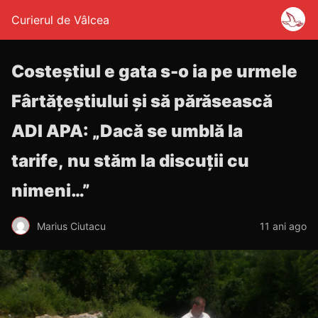
Curierul de Vâlcea
Costeștiul e gata s-o ia pe urmele
Fârtățeștiului și să părăsească
ADI APA: „Dacă se umblă la
tarife, nu stăm la discuții cu
nimeni…”
Marius Ciutacu
11 ani ago