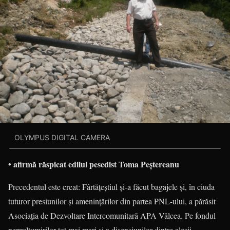
OLYMPUS DIGITAL CAMERA
• afirmă răspicat edilul pesedist Toma Peștereanu
Precedentul este creat: Fârtățeștiul și-a făcut bagajele și, în ciuda
tuturor presiunilor și amenințărilor din partea PNL-ului, a părăsit
Asociația de Dezvoltare Intercomunitară APA Vâlcea. Pe fondul
nemulțumirilor tot mai mari și a disensiunilor dintre aleșii