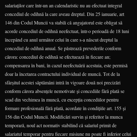
salariaţilor care într-un an calendaristic nu au efectuat integral
concediul de odihnă la care aveau dreptul. Din 25 ianuarie, art
146 din Codul Muncii va stabili că angajatorul este obligat să
acorde concediul de odihnă neefectuat, într-o perioadă de 18 luni
începând cu anul următor celui în care s-a născut dreptul la
concediul de odihnă anual. Se păstrează prevederile conform
cărora: concediul de odihnă se efectuează în fiecare an;
compensarea în bani, în cazul neefectuării acestuia, este permisă
doar la încetarea contractului individual de muncă. Tot de la
sfârşitul acestei săptămâni intră în vigoare două noi precizări
conform cărora absenţele nemotivate şi concediile fără plată se
scad din vechimea în muncă, cu excepţia concediilor pentru
formare profesională fără plată, acordate în condiţiile art. 155 şi
156 din Codul Muncii. Modificări survin şi referitor la munca
temporară, noul act normativ stabilind că salariul primit de
salariatul temporar pentru fiecare misiune nu poate fi inferior celui