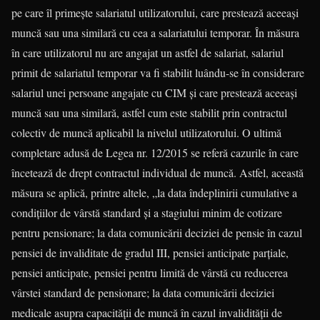
pe care îl primeşte salariatul utilizatorului, care prestează aceeaşi
muncă sau una similară cu cea a salariatului temporar. În măsura
în care utilizatorul nu are angajat un astfel de salariat, salariul
primit de salariatul temporar va fi stabilit luându-se în considerare
salariul unei persoane angajate cu CIM şi care prestează aceeaşi
muncă sau una similară, astfel cum este stabilit prin contractul
colectiv de muncă aplicabil la nivelul utilizatorului. O ultimă
completare adusă de Legea nr. 12/2015 se referă cazurile în care
încetează de drept contractul individual de muncă. Astfel, această
măsura se aplică, printre altele, „la data îndeplinirii cumulative a
condiţiilor de vârstă standard şi a stagiului minim de cotizare
pentru pensionare; la data comunicării deciziei de pensie în cazul
pensiei de invaliditate de gradul III, pensiei anticipate parţiale,
pensiei anticipate, pensiei pentru limită de vârstă cu reducerea
vârstei standard de pensionare; la data comunicării deciziei
medicale asupra capacităţii de muncă în cazul invalidităţii de