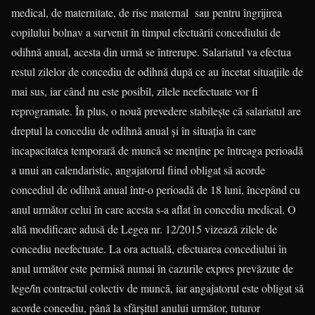
medical, de maternitate, de risc maternal sau pentru îngrijirea
copilului bolnav a survenit în timpul efectuării concediului de
odihnă anual, acesta din urmă se întrerupe. Salariatul va efectua
restul zilelor de concediu de odihnă după ce au încetat situaţiile de
mai sus, iar când nu este posibil, zilele neefectuate vor fi
reprogramate. În plus, o nouă prevedere stabileşte că salariatul are
dreptul la concediu de odihnă anual şi în situaţia în care
incapacitatea temporară de muncă se menţine pe întreaga perioadă
a unui an calendaristic, angajatorul fiind obligat să acorde
concediul de odihnă anual într-o perioadă de 18 luni, începând cu
anul următor celui în care acesta s-a aflat în concediu medical. O
altă modificare adusă de Legea nr. 12/2015 vizează zilele de
concediu neefectuate. La ora actuală, efectuarea concediului în
anul următor este permisă numai în cazurile expres prevăzute de
lege/în contractul colectiv de muncă, iar angajatorul este obligat să
acorde concediu, până la sfârşitul anului următor, tuturor