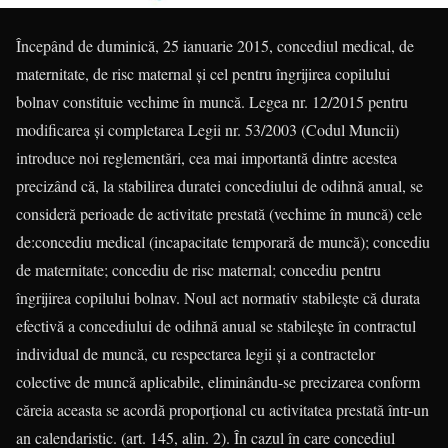
Începând de duminică, 25 ianuarie 2015, concediul medical, de
maternitate, de risc maternal şi cel pentru îngrijirea copilului
bolnav constituie vechime în muncă. Legea nr. 12/2015 pentru
modificarea şi completarea Legii nr. 53/2003 (Codul Muncii)
introduce noi reglementări, cea mai importantă dintre acestea
precizând că, la stabilirea duratei concediului de odihnă anual, se
consideră perioade de activitate prestată (vechime în muncă) cele
de:concediu medical (incapacitate temporară de muncă); concediu
de maternitate; concediu de risc maternal; concediu pentru
îngrijirea copilului bolnav. Noul act normativ stabileşte că durata
efectivă a concediului de odihnă anual se stabileşte în contractul
individual de muncă, cu respectarea legii şi a contractelor
colective de muncă aplicabile, eliminându-se precizarea conform
căreia aceasta se acordă proporţional cu activitatea prestată într-un
an calendaristic. (art. 145, alin. 2). În cazul în care concediul