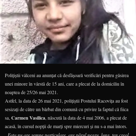
Polițiștii vâlceni au anunțat că desfășoară verificări pentru găsirea
unei minore în vârstă de 15 ani, care a plecat de la domiciliu în
noaptea de 25/26 mai 2021.
Astfel, la data de 26 mai 2021, polițiștii Postului Racovița au fost
sesizați de către un bărbat din comună cu privire la faptul că fiica
Carmen Vasilica
sa,
, născută la data de 4 mai 2006, a plecat de
acasă, în cursul nopții de marți spre miercuri și nu s-a mai întors.
„Fata nu are semne particulare, are părul negru, lung, ten creol,