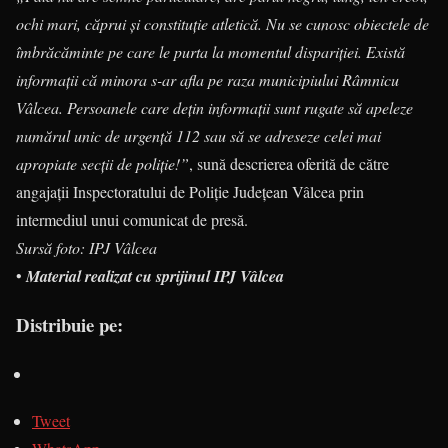
ochi mari, căprui și constituție atletică. Nu se cunosc obiectele de
îmbrăcăminte pe care le purta la momentul dispariției. Există
informații că minora s-ar afla pe raza municipiului Râmnicu
Vâlcea. Persoanele care dețin informații sunt rugate să apeleze
numărul unic de urgență 112 sau să se adreseze celei mai
apropiate secții de poliție!”
, sună descrierea oferită de către
angajații Inspectoratului de Poliție Județean Vâlcea prin
intermediul unui comunicat de presă.
Sursă foto: IPJ Vâlcea
•
Material realizat cu sprijinul IPJ Vâlcea
Distribuie pe:
Tweet