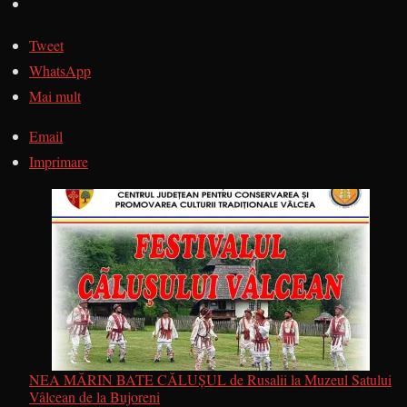
Tweet
WhatsApp
Mai mult
Email
Imprimare
NEA MĂRIN BATE CĂLUȘUL de Rusalii la Muzeul Satului
Vâlcean de la Bujoreni