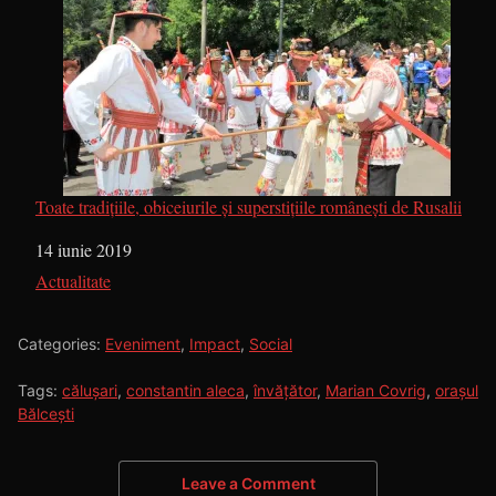
Toate tradițiile, obiceiurile și superstițiile românești de Rusalii
Dată
14 iunie 2019
În legătură cu
Actualitate
Categories:
Eveniment
,
Impact
,
Social
Tags:
călușari
,
constantin aleca
,
învățător
,
Marian Covrig
,
orașul
Bălcești
Leave a Comment