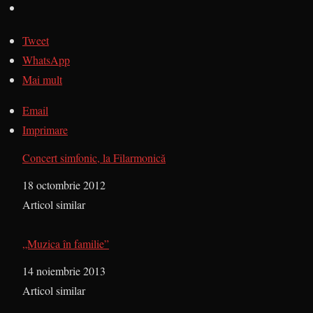
Tweet
WhatsApp
Mai mult
Email
Imprimare
Concert simfonic, la Filarmonică
Dată
18 octombrie 2012
În legătură cu
Articol similar
„Muzica în familie”
Dată
14 noiembrie 2013
În legătură cu
Articol similar