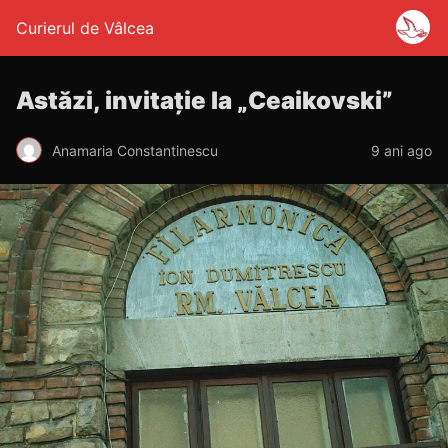
Curierul de Vâlcea
Astăzi, invitație la „Ceaikovski”
Anamaria Constantinescu
9 ani ago