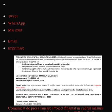
Tweet
WhatsApp
Mai mult
Email
Imprimare
Comunicat de presă lansare Proiect finanțat în cadrul măsurii