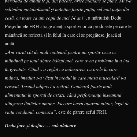
perioada de dinainte și, din păcate, orice mănânc se pune. Mi s-a
schimbat metabolismul și mănânc foarte puțin, cel mai puțin din
casă, cu toate că am copil de nici 14 ani”
, a mărturisit Dedu.
Președintele FRH atrage atenția sportivilor că produsele pe care le
mănâncă se reflectă și în felul în care ei se pregătesc, joacă și
arată!
„Am văzut cât de mult contează pentru un sportiv ceea ce
mănâncă pe unul dintre băieții mei, care avea probleme în a lua
în greutate. Când s-a reglat cu mâncarea, cu orele la care
mânca, imediat s-a văzut în modul în care masa musculară i-a
crescut. Țesutul adipos i-a scăzut. Contează foarte mult
alimentația în sportul de astăzi, când performanța înseamnă
atingerea limitelor umane. Fiecare lucru aparent minor, legat de
viața cotidiană, contează”
, este de părere șeful FRH.
Dedu face și desface… calculatoare