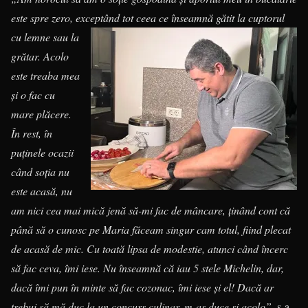
este spre zero, exceptând tot ceea ce înseamnă gătit la cuptorul
cu lemne sau la
grătar. Acolo
este treaba mea
și o fac cu
mare plăcere.
În rest, în
puținele ocazii
când soția nu
este acasă, nu
am nici cea mai mică jenă să-mi fac de mâncare, ținând cont că
până să o cunosc pe Maria făceam singur cam totul, fiind plecat
de acasă de mic. Cu toată lipsa de modestie, atunci când încerc
să fac ceva, îmi iese. Nu înseamnă că iau 5 stele Michelin, dar,
dacă îmi pun în minte să fac cozonac, îmi iese și el! Dacă ar
trebui să mă duc la un concurs culinar, m-aș duce și acolo”
, s-a