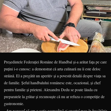
Președintele Federației Române de Handbal și-a arătat fața pe care
puțini i-o cunosc: a demonstrat că arta culinară nu îi este deloc
străină. El a pregătit un aperitiv și a povestit detalii despre viața sa
de familie. Șeful handbalului românesc este, ocazional, și chef
pentru familie și prieteni. Alexandru Dedu se poate lăuda cu
preparatele la grătar și recunoaște că nu ar refuza o competiție de
gastronomie.
„Am norocul să am o soție gospodină și aportul meu în bucătărie