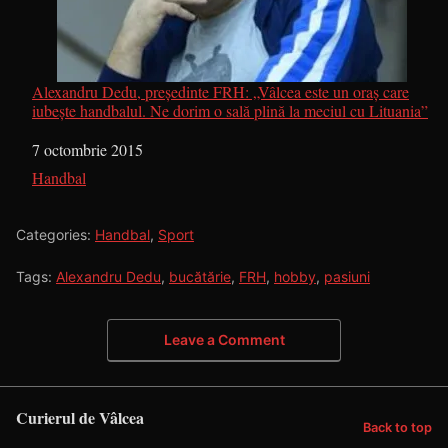
Alexandru Dedu, președinte FRH: „Vâlcea este un oraș care
iubește handbalul. Ne dorim o sală plină la meciul cu Lituania”
Dată
7 octombrie 2015
În legătură cu
Handbal
Categories:
Handbal
,
Sport
Tags:
Alexandru Dedu
,
bucătărie
,
FRH
,
hobby
,
pasiuni
Leave a Comment
Curierul de Vâlcea
Back to top