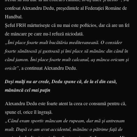
confesat Alexandru Dedu, președintele al Federației Române de
Handbal.
Șeful FRH mărturisește că nu mai este pofticios, dar că are un fel
de mâncare pe care nu-l refuză niciodată.
„Îmi place foarte mult bucătăria mediteraneană. O consider
foarte sănătoasă și gustoasă și îmi place să mănânc din când în
când jamon. Îmi place foarte mult calcanul, aș mânca oricum și
oricât”
, a continuat Alexandru Dedu.
Deși mulți nu ar crede, Dedu spune că, de la el din casă,
mănâncă cel mai puțin
Alexandru Dedu este foarte atent la ceea ce consumă pentru că,
spune el, orice îl îngrașă.
„Când eram sportiv mâncam de rupeam, dar mă și antrenam
mult. După ce am avut accidentul, mănânc o pătrime față de