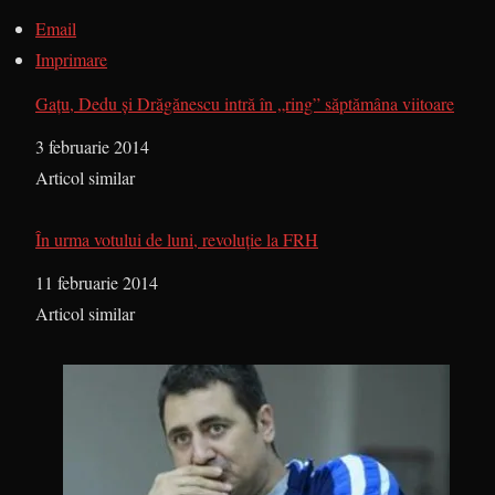
Email
Imprimare
Gaţu, Dedu şi Drăgănescu intră în „ring” săptămâna viitoare
Dată
3 februarie 2014
În legătură cu
Articol similar
În urma votului de luni, revoluţie la FRH
Dată
11 februarie 2014
În legătură cu
Articol similar