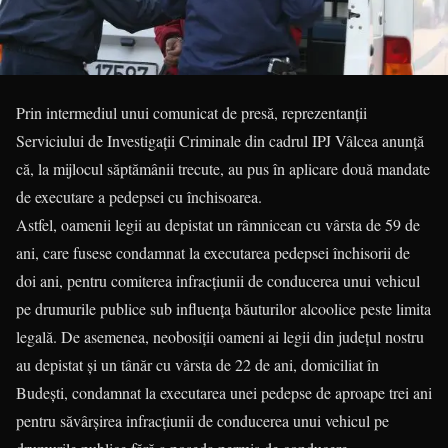
Prin intermediul unui comunicat de presă, reprezentanții
Serviciului de Investigații Crimi­nale din cadrul IPJ Vâlcea anunță
că, la mijlocul săptămânii trecute, au pus în aplicare două mandate
de executare a pedepsei cu închi­soarea.
Astfel, oamenii legii au depistat un râmnicean cu vârsta de 59 de
ani, care fusese condamnat la executarea pedepsei închisorii de
doi ani, pentru comiterea infracţiunii de conducerea unui vehicul
pe drumurile publice sub influenţa băuturilor alcoolice peste limita
legală. De asemenea, neobosiții oameni ai legii din județul nostru
au depistat și un tânăr cu vârsta de 22 de ani, domiciliat în
Budești, condamnat la executarea unei pedepse de aproape trei ani
pentru săvârşirea infracţiunii de conducerea unui vehicul pe