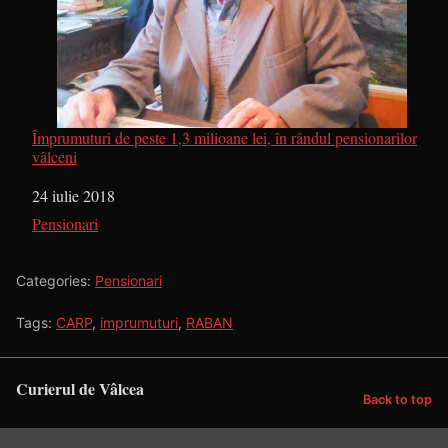
Împrumuturi de peste 1,3 milioane lei, în rândul pensionarilor
vâlceni
Dată
24 iulie 2018
În legătură cu
Pensionari
Categories:
Pensionari
Tags:
CARP
,
imprumuturi
,
RABAN
Curierul de Vâlcea
Back to top