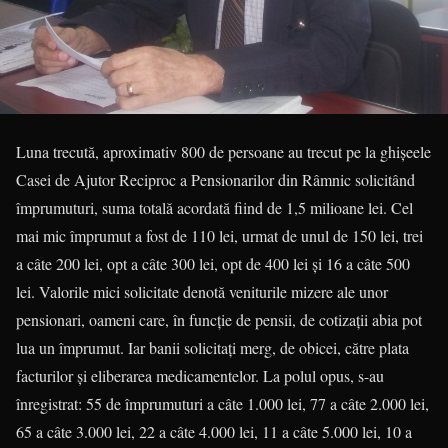
Luna trecută, aproximativ 800 de persoane au trecut pe la ghișeele
Casei de Ajutor Reciproc a Pensionarilor din Râmnic solicitând
împrumuturi, suma totală acordată fiind de 1,5 milioane lei. Cel
mai mic împrumut a fost de 110 lei, urmat de unul de 150 lei, trei
a câte 200 lei, opt a câte 300 lei, opt de 400 lei și 16 a câte 500
lei. Valorile mici solicitate denotă veniturile mizere ale unor
pensionari, oameni care, în funcție de pensii, de cotizații abia pot
lua un împrumut. Iar banii solicitați merg, de obicei, către plata
facturilor și eliberarea medicamentelor. La polul opus, s-au
înregistrat: 55 de împrumuturi a câte 1.000 lei, 77 a câte 2.000 lei,
65 a câte 3.000 lei, 22 a câte 4.000 lei, 11 a câte 5.000 lei, 10 a