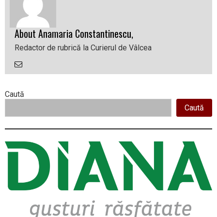
About Anamaria Constantinescu,
Redactor de rubrică la Curierul de Vâlcea
Email
the
Author
Right
Caută
Caută
Asides