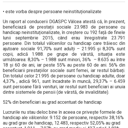
• este vorba despre persoane neinstituționalizate
Un raport al conducerii DGASPC Vâlcea atestă că, în prezent,
beneficiază de prestații sociale 23.983 de persoane cu
handicap neinstituționalizate, în creștere cu 192 față de finele
lunii septembrie 2015, când erau înregistrate 23.791
persoane. Din totalul vâlcenilor cu handicap care trăiesc din
ajutoare sociale 91,70% sunt adulți – 21.995 și 8,30% sunt
copii, adică 1.988. pe grupe de vârstă, situația este
următoarea: 8,30% – 1.988 sunt minori, 36% – 8.635 au între
18 și 60 de ani, iar peste 55% au peste 60 de ani. 56% din
beneficiarii prestațiilor sociale sunt femei, iar restul bărbați.
Din totalul celor 21.995 de persoane cu handicap adulte, doar
4,37% , adică 961, sunt încadrate în muncă, 29,37% – 6.459
sunt persoane fără venituri, iar restul sunt beneficiari ai unuia
dintre sistemele de pensii (de vârstă, de invaliditate).
52% din beneficiari au grad accentuat de handicap
Lucrurile nu stau deloc bine în aceea ce privește formele de
handicap ale vâlcenilor. 9.152 de persoane, respectiv 38,16%
au grad grav de handicap, 12.483, respectiv 52,05% au grad