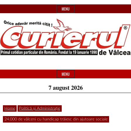
Skip
MENU
to
content
Primul
Header
Curierul
cotidian
Widget
MENU
particular
Area
7 august 2026
de
din
România
Home
Politică și Administrație
Vâlcea
24.000 de vâlceni cu handicap trăiesc din ajutoare sociale