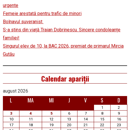
urgente
Femeie arestată pentru trafic de minori
Bolnavul suveranist
S-a stins din viață Traian Dobrinescu. Sincere condoleanțe
familiei!
Singurul elev de 10, la BAC 2026, premiat de primarul Mircia
Gutău
Calendar apariții
august 2026
L
MA
MI
J
V
S
D
1
2
3
4
5
6
7
8
9
10
11
12
13
14
15
16
17
18
19
20
21
22
23