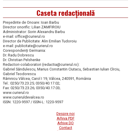
Caseta redacțională
Președinte de Onoare: Ioan Barbu
Director onorific: Lilian ZAMFIROIU
Administrator: Sorin Alexandru Barbu
e-mail: office@curierul.ro
Director de Publicitate: Alin Emilian Tudoroiu
e-mail: publicitate@curierul.ro
Corespondenți Germania:
Dr. Radu Dobrescu
Dr. Christian Pelshenke
Redactori-colaboratori (redactia@curierul.ro):
Gabriel Săndulescu, Marius Constantin Ciutacu, Sebastian Iulian Cîrciu,
Gabriel Teodorescu
Râmnicu Vâlcea, Carol I 19, Vâlcea, 240591, România
Tel.: 0250/73.23.25; 0350/40.17.02;
Fax: 0250/73.23.26; 0350/40.17.03;
www.curierul.ro
www.curieruldevalcea.ro
ISSN: 1220-9597 / ISSN-L: 1220-9597
Despre noi
Arhiva PDF
Arhive DO
Contact