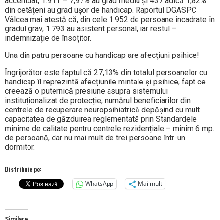
accentuat, 1.911 – 7,97% au grad mediu și 437 adică 1,82%
din cetățeni au grad ușor de handicap. Raportul DGASPC
Vâlcea mai atestă că, din cele 1.952 de persoane încadrate în
gradul grav, 1.793 au asistent personal, iar restul –
indemnizație de însoțitor.
Una din patru persoane cu handicap are afecţiuni psihice!
Îngrijorător este faptul că 27,13% din totalul persoanelor cu
handicap îl reprezintă afecțiunile mintale și psihice, fapt ce
creează o puternică presiune asupra sistemului
instituționalizat de protecție, numărul beneficiarilor din
centrele de recuperare neuropsihiatrică depășind cu mult
capacitatea de găzduirea reglementată prin Standardele
minime de calitate pentru centrele rezidențiale – minim 6 mp.
de persoană, dar nu mai mult de trei persoane într-un
dormitor.
Distribuie pe:
WhatsApp
Mai mult
Similare