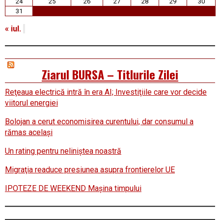
24
25
26
27
28
29
30
31
« iul.
Ziarul BURSA – Titlurile Zilei
Reţeaua electrică intră în era AI; Investiţiile care vor decide
viitorul energiei
Bolojan a cerut economisirea curentului, dar consumul a
rămas acelaşi
Un rating pentru neliniştea noastră
Migraţia readuce presiunea asupra frontierelor UE
IPOTEZE DE WEEKEND Maşina timpului