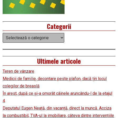
Categorii
Categorii
Ultimele articole
Teren de vânzare
Medicii de familie, decontare peste plafon, dacă țin locul
colegilor de breaslă
În arest, după ce și-a omorât câinele aruncându-l de la etajul
4
Deputatul Eugen Neață, din vacanță, direct la muncă. Acciza
la combustibil, TVA-ul la imobiliare, câteva dintre intervențiile