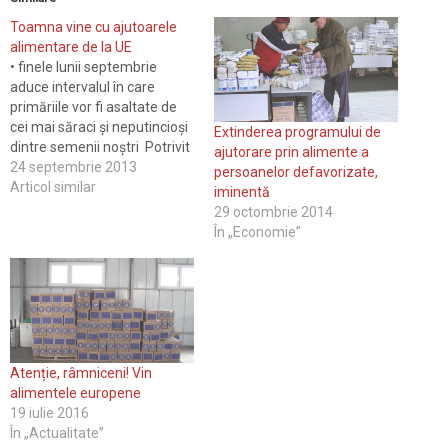
Toamna vine cu ajutoarele
alimentare de la UE
• finele lunii septembrie
aduce intervalul în care
primăriile vor fi asaltate de
cei mai săraci şi neputincioşi
Extinderea programului de
dintre semenii noştri Potrivit
ajutorare prin alimente a
actualei legislaţii, o persoană
24 septembrie 2013
persoanelor defavorizate,
beneficiază de ajutoare
Articol similar
iminentă
alimentare o singură dată în
29 octombrie 2014
cadrul planului şi pentru o
În „Economie”
singură categorie de
persoane defavorizate
căreia îi apar­ţine la data
distribuirii…
Atenție, râmniceni! Vin
alimentele europene
19 iulie 2016
În „Actualitate”