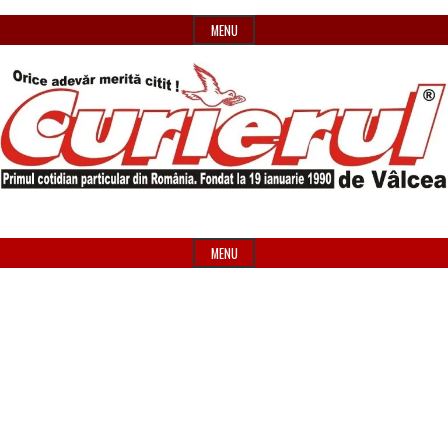
Skip
MENU
to
content
Primul
Header
Curierul
cotidian
Widget
MENU
particular
Area
de
din
România
Vâlcea