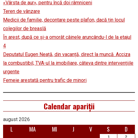
«Vârsta de aur», pentru încă doi râmniceni
Teren de vânzare
Medicii de familie, decontare peste plafon, dacă țin locul
colegilor de breaslă
În arest, după ce și-a omorât câinele aruncându-l de la etajul
4
Deputatul Eugen Neață, din vacanță, direct la muncă. Acciza
la combustibil, TVA-ul la imobiliare, câteva dintre intervențiile
urgente
Femeie arestată pentru trafic de minori
Calendar apariții
august 2026
L
MA
MI
J
V
S
D
1
2