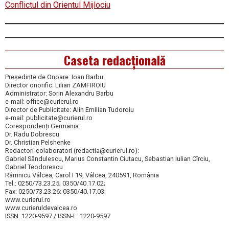
Conflictul din Orientul Mijlociu
Caseta redacțională
Președinte de Onoare: Ioan Barbu
Director onorific: Lilian ZAMFIROIU
Administrator: Sorin Alexandru Barbu
e-mail: office@curierul.ro
Director de Publicitate: Alin Emilian Tudoroiu
e-mail: publicitate@curierul.ro
Corespondenți Germania:
Dr. Radu Dobrescu
Dr. Christian Pelshenke
Redactori-colaboratori (redactia@curierul.ro):
Gabriel Săndulescu, Marius Constantin Ciutacu, Sebastian Iulian Cîrciu,
Gabriel Teodorescu
Râmnicu Vâlcea, Carol I 19, Vâlcea, 240591, România
Tel.: 0250/73.23.25; 0350/40.17.02;
Fax: 0250/73.23.26; 0350/40.17.03;
www.curierul.ro
www.curieruldevalcea.ro
ISSN: 1220-9597 / ISSN-L: 1220-9597