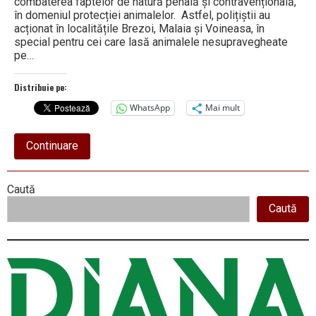
combaterea faptelor de natură penală și contravențională,
în domeniul protecției animalelor. Astfel, polițiștii au
acționat în localitățile Brezoi, Malaia și Voineasa, în
special pentru cei care lasă animalele nesupravegheate
pe…
Distribuie pe:
WhatsApp
Mai mult
about
Continuare
Proprietarii
animalelor
lăsate
Right
Caută
nesupravegheate
pe
Caută
Asides
strada,
vor
fi
amendați