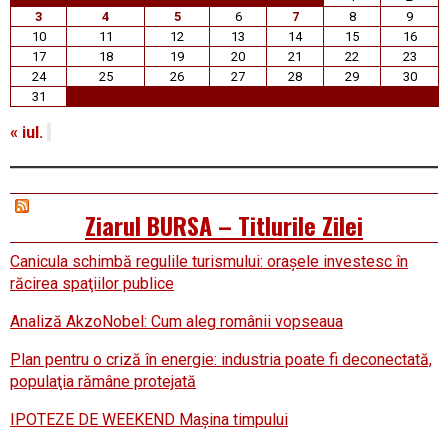
3
4
5
6
7
8
9
10
11
12
13
14
15
16
17
18
19
20
21
22
23
24
25
26
27
28
29
30
31
« iul.
Ziarul BURSA – Titlurile Zilei
Canicula schimbă regulile turismului: oraşele investesc în
răcirea spaţiilor publice
Analiză AkzoNobel: Cum aleg românii vopseaua
Plan pentru o criză în energie: industria poate fi deconectată,
populaţia rămâne protejată
IPOTEZE DE WEEKEND Maşina timpului