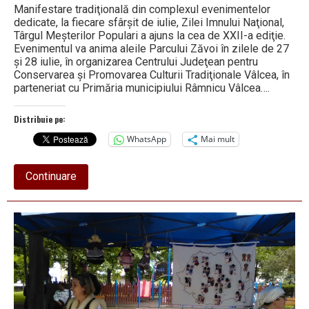
Manifestare tradiţională din complexul evenimentelor
dedicate, la fiecare sfârşit de iulie, Zilei Imnului Naţional,
Târgul Meşterilor Populari a ajuns la cea de XXII-a ediţie.
Evenimentul va anima aleile Parcului Zăvoi în zilele de 27
şi 28 iulie, în organizarea Centrului Judeţean pentru
Conservarea şi Promovarea Culturii Tradiţionale Vâlcea, în
parteneriat cu Primăria municipiului Râmnicu Vâlcea….
Distribuie pe:
WhatsApp
Mai mult
about
Continuare
Începe
a
XXII-
a
ediție
a
Târgului
Meșterilor
Populari