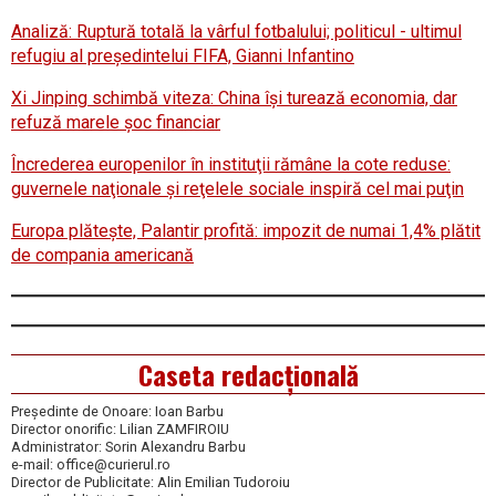
Analiză: Ruptură totală la vârful fotbalului; politicul - ultimul
refugiu al preşedintelui FIFA, Gianni Infantino
Xi Jinping schimbă viteza: China îşi turează economia, dar
refuză marele şoc financiar
Încrederea europenilor în instituţii rămâne la cote reduse:
guvernele naţionale şi reţelele sociale inspiră cel mai puţin
Europa plăteşte, Palantir profită: impozit de numai 1,4% plătit
de compania americană
Caseta redacțională
Președinte de Onoare: Ioan Barbu
Director onorific: Lilian ZAMFIROIU
Administrator: Sorin Alexandru Barbu
e-mail: office@curierul.ro
Director de Publicitate: Alin Emilian Tudoroiu