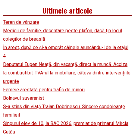
Ultimele articole
Teren de vânzare
Medicii de familie, decontare peste plafon, dacă țin locul
colegilor de breaslă
În arest, după ce și-a omorât câinele aruncându-l de la etajul
4
Deputatul Eugen Neață, din vacanță, direct la muncă. Acciza
la combustibil, TVA-ul la imobiliare, câteva dintre intervențiile
urgente
Femeie arestată pentru trafic de minori
Bolnavul suveranist
S-a stins din viață Traian Dobrinescu. Sincere condoleanțe
familiei!
Singurul elev de 10, la BAC 2026, premiat de primarul Mircia
Gutău