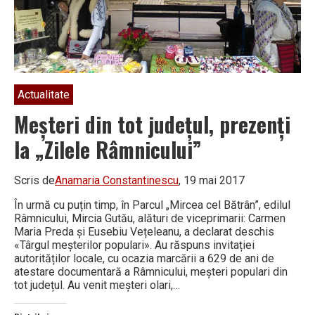
Actualitate
Meșteri din tot județul, prezenți
la „Zilele Râmnicului”
Scris de
Anamaria Constantinescu
, 19 mai 2017
În urmă cu puțin timp, în Parcul „Mircea cel Bătrân”, edilul
Râmnicului, Mircia Gutău, alături de viceprimarii: Carmen
Maria Preda și Eusebiu Vețeleanu, a declarat deschis
«Târgul meșterilor populari». Au răspuns invitației
autorităților locale, cu ocazia marcării a 629 de ani de
atestare documentară a Râmnicului, meșteri populari din
tot județul. Au venit meșteri olari,…