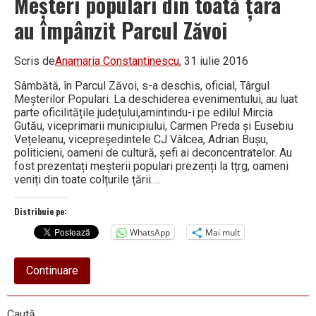
Meșteri populari din toată țara
au împânzit Parcul Zăvoi
Scris de
Anamaria Constantinescu
, 31 iulie 2016
Sâmbătă, în Parcul Zăvoi, s-a deschis, oficial, Târgul
Meșterilor Populari. La deschiderea evenimentului, au luat
parte oficilitățile județului,amintindu-i pe edilul Mircia
Gutău, viceprimarii municipiului, Carmen Preda și Eusebiu
Vețeleanu, vicepreședintele CJ Vâlcea, Adrian Bușu,
politicieni, oameni de cultură, șefi ai deconcentratelor. Au
fost prezentați meșterii populari prezenți la tțrg, oameni
veniți din toate colțurile țării….
Distribuie pe:
WhatsApp
Mai mult
about
Continuare
Meșteri
populari
din
Caută
toată