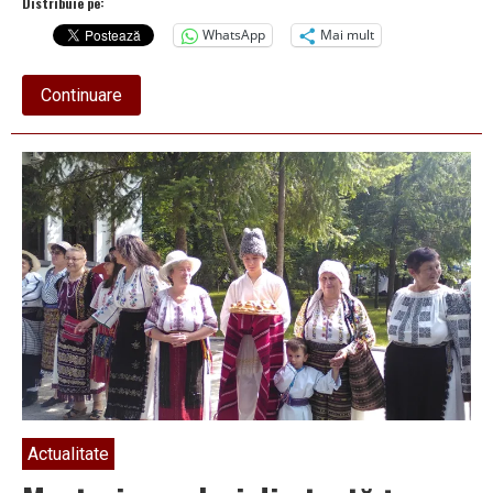
Distribuie pe:
WhatsApp
Mai mult
about
Continuare
Meșteri
din
tot
județul,
prezenți
la
„Zilele
Râmnicului”
Actualitate