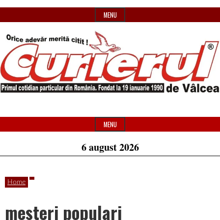
Skip
MENU
to
content
Primul
Header
Curierul
cotidian
Widget
MENU
particular
Area
6 august 2026
de
din
România
Home
Vâlcea
mesteri populari