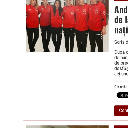
And
de 
naț
Scris 
După c
de han
de pre
desfăș
acțiun
Distribu
Cont