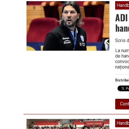
Vâlcea
Handb
ADI
han
Scris 
La numa
de han
convoc
națion
Distribu
Cont
Handb