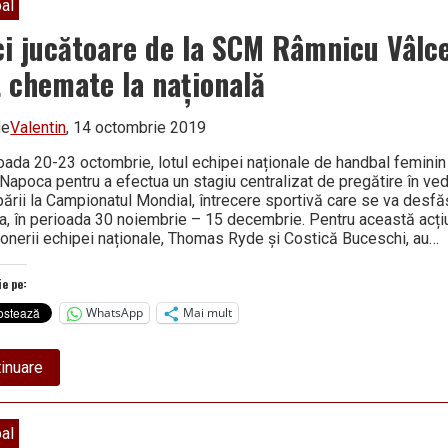
alătură
al
celor
cinci
ci jucătoare de la SCM Râmnicu Vâlc
jucătoare
de
t chemate la națională
la
SCM
Râmnicu
de
Valentin
, 14 octombrie 2019
Vâlcea
convocate
la
ioada 20-23 octombrie, lotul echipei naționale de handbal femini
națională
j-Napoca pentru a efectua un stagiu centralizat de pregătire în ve
pării la Campionatul Mondial, întrecere sportivă care se va desfă
a, în perioada 30 noiembrie – 15 decembrie. Pentru această acți
ionerii echipei naționale, Thomas Ryde și Costică Buceschi, au…
ie pe:
WhatsApp
Mai mult
about
inuare
Cinci
jucătoare
de
la
al
SCM