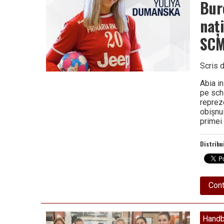
Bur
naț
SCM
Scris 
Abia i
pe sch
reprez
obișnu
primei
Distribu
Cont
Handb