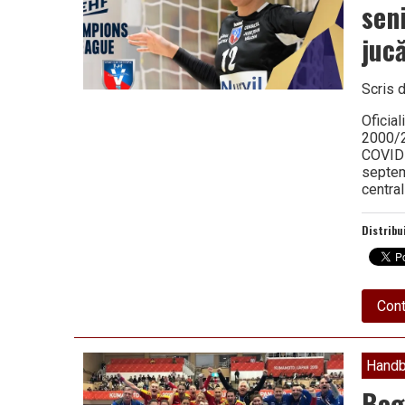
seni
juc
Scris 
Oficial
2000/2
COVID-
septem
centra
Distribu
Cont
Handb
Bog