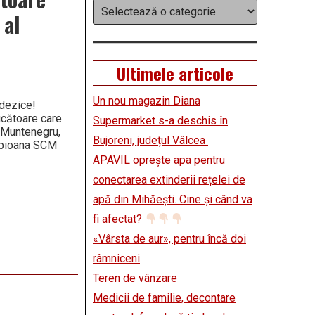
Categorii
 al
Ultimele articole
Un nou magazin Diana
 dezice!
ucătoare care
Supermarket s-a deschis în
in Muntenegru,
Bujoreni, județul Vâlcea
ampioana SCM
APAVIL oprește apa pentru
conectarea extinderii rețelei de
apă din Mihăești. Cine și când va
fi afectat?
«Vârsta de aur», pentru încă doi
râmniceni
Teren de vânzare
Medicii de familie, decontare