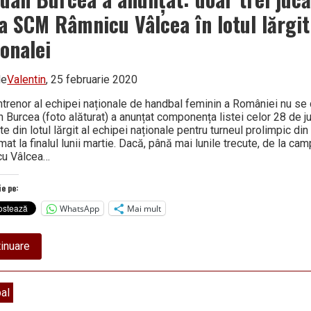
senioare
și
la SCM Râmnicu Vâlcea în lotul lărgit
de
tineret
ionalei
se
reunesc
la
Craiova.
de
Valentin
, 25 februarie 2020
Trei
jucătoare
ntrenor al echipei naționale de handbal feminin a României nu se
convocate
 Burcea (foto alăturat) a anunțat componența listei celor 28 de j
de
te din lotul lărgit al echipei naționale pentru turneul prolimpic d
la
at la finalul lunii martie. Dacă, până mai lunile trecute, de la c
SCM
Râmnicu
cu Vâlcea…
Vâlcea
ie pe:
WhatsApp
Mai mult
about
inuare
Bogdan
Burcea
a
anunțat:
al
doar