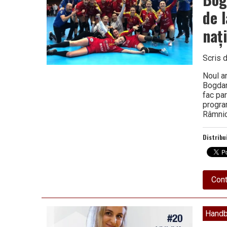
de 
naț
Scris 
Noul a
Bogdan
fac par
program
Râmni
Distribu
Cont
Handb