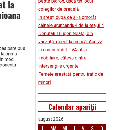
t la
peste plafon, dacă țin locul
colegilor de breaslă
pioana
În arest, după ce și-a omorât
câinele aruncându-l de la etajul 4
Deputatul Eugen Neață, din
vacanță, direct la muncă. Acciza
rcea pare pus
la combustibil, TVA-ul la
 la prima
imobiliare, câteva dintre
 în mod
mponența
intervențiile urgente
Femeie arestată pentru trafic de
minori
Calendar apariții
august 2026
L
MA
MI
J
V
S
D