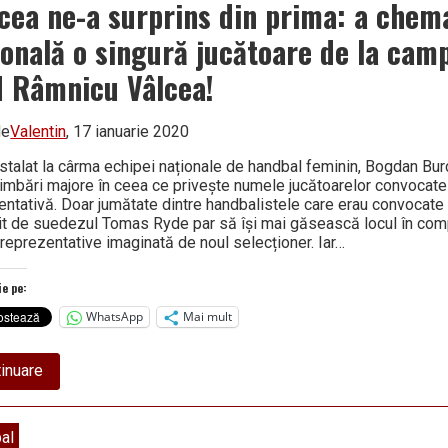
trei
cea ne-a surprins din prima: a chema
jucătoare
de
ională o singură jucătoare de la cam
la
SCM
 Râmnicu Vâlcea!
Râmnicu
Vâlcea
în
lotul
de
Valentin
, 17 ianuarie 2020
lărgit
al
nstalat la cârma echipei naționale de handbal feminin, Bogdan Bu
naționalei
imbări majore în ceea ce privește numele jucătoarelor convocate
entativă. Doar jumătate dintre handbalistele care erau convocate
it de suedezul Tomas Ryde par să își mai găsească locul în co
 reprezentative imaginată de noul selecționer. Iar…
ie pe:
WhatsApp
Mai mult
about
inuare
Burcea
ne-
a
surprins
al