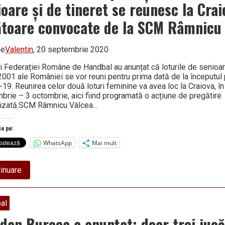
extinsă
oare și de tineret se reunesc la Crai
a
selecționerului
ătoare convocate de la SCM Râmnicu
Burcea
de
Valentin
, 20 septembrie 2020
ii Federației Române de Handbal au anunțat că loturile de senioar
001 ale României se vor reuni pentru prima dată de la începutul
19. Reunirea celor două loturi feminine va avea loc la Craiova, î
brie – 3 octombrie, aici fiind programată o acțiune de pregătire
lizată.SCM Râmnicu Vâlcea…
ie pe:
WhatsApp
Mai mult
about
inuare
Handbal
feminin,
echipa
națională:
al
Loturile
de
dan Burcea a anunțat: doar trei juc