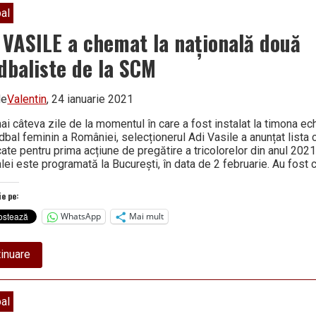
al
 VASILE a chemat la națională două
dbaliste de la SCM
de
Valentin
, 24 ianuarie 2021
i câteva zile de la momentul în care a fost instalat la timona ec
dbal feminin a României, selecționerul Adi Vasile a anunțat lista 
ate pentru prima acțiune de pregătire a tricolorelor din anul 2021
alei este programată la București, în data de 2 februarie. Au fos
ie pe:
WhatsApp
Mai mult
about
inuare
ADI
VASILE
a
chemat
al
la