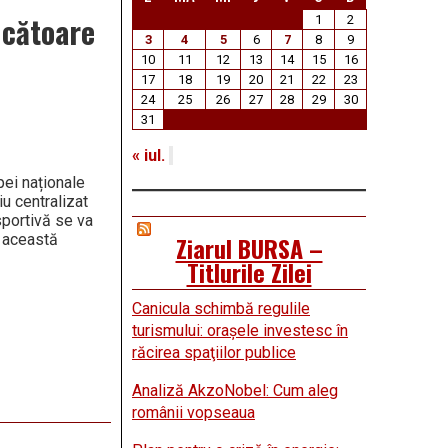
ucătoare
1
2
3
4
5
6
7
8
9
10
11
12
13
14
15
16
17
18
19
20
21
22
23
24
25
26
27
28
29
30
31
« iul.
pei naționale
u centralizat
sportivă se va
u această
Ziarul BURSA –
Titlurile Zilei
Canicula schimbă regulile
turismului: oraşele investesc în
răcirea spaţiilor publice
Analiză AkzoNobel: Cum aleg
românii vopseaua