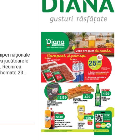
hipei naționale
cu jucătoarele
. Reunirea
t chemate 23…