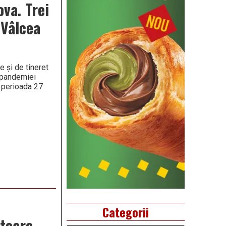
ova. Trei
 Vâlcea
e și de tineret
 pandemiei
n perioada 27
Categorii
ătoare