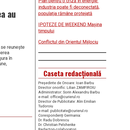
Plan pentru o criză în energie:
industria poate fi deconectată,
ea au
populaţia rămâne protejată
IPOTEZE DE WEEKEND Maşina
timpului
Conflictul din Orientul Mijlociu
n se reunește
derea
șura în
une,
Caseta redacțională
Președinte de Onoare: Ioan Barbu
Director onorific: Lilian ZAMFIROIU
Administrator: Sorin Alexandru Barbu
e-mail: office@curierul.ro
Director de Publicitate: Alin Emilian
Tudoroiu
e-mail: publicitate@curierul.ro
Corespondenți Germania:
Dr. Radu Dobrescu
Dr. Christian Pelshenke
Redactori-colaboratori