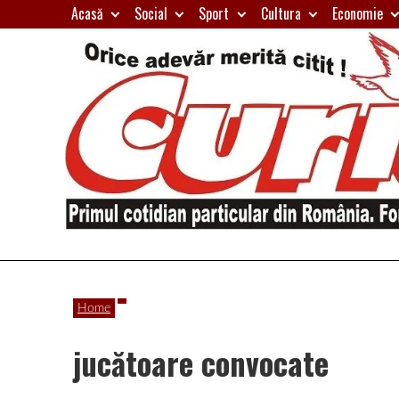
Skip
Acasă
Social
Sport
Cultura
Economie
to
content
Primul
Curierul
cotidian
Home
particular
de
din
jucătoare convocate
România