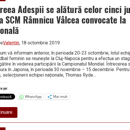
din
prima:
reea Adespii se alătură celor cinci j
a
chemat
la SCM Râmnicu Vâlcea convocate la
la
națională
ională
o
singură
jucătoare
de
de
Valentin
, 18 octombrie 2019
la
campioana
um vă informam anterior, în perioada 20-23 octombrie, lotul echi
SCM
dbal feminin se reunește la Cluj-Napoca pentru a efectua un stagi
Râmnicu
gătire în vederea participării la Campionatul Mondial. Întrecerea 
Vâlcea!
ura în Japonia, în perioada 30 noiembrie – 15 decembrie. Pentr
e, selecționerii echipei naționale, Thomas Ryde…
ie pe:
WhatsApp
Mai mult
about
inuare
Andreea
Adespii
se