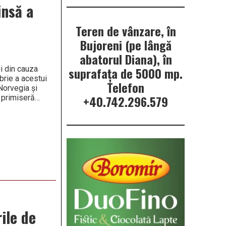
insă a
Teren de vânzare, în
Bujoreni (pe lângă
abatorul Diana), în
i din cauza
suprafața de 5000 mp.
brie a acestui
Telefon
Norvegia și
+40.742.296.579
i primiseră…
ile de