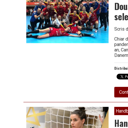
Dou
sel
Scris 
Chiar 
pandem
an, Ca
Danema
Distribu
Cont
Handb
Han