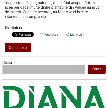
respectiv un îngheț puternic, s-a abătut asupra țării. În
acea perioadă, multe dintre plantațiile din Vâlcea au avut
de suferit. Cu toate acestea, au fost cazuri în care
intervențiile prompte ale…
Distribuie pe:
WhatsApp
Mai mult
about
Continuare
Directorul
Mihăilescu
speră
Right
Caută
în
salvarea
Caută
Asides
plantațiilor
înghețate