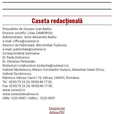
Caseta redacțională
Președinte de Onoare: Ioan Barbu
Director onorific: Lilian ZAMFIROIU
Administrator: Sorin Alexandru Barbu
e-mail: office@curierul.ro
Director de Publicitate: Alin Emilian Tudoroiu
e-mail: publicitate@curierul.ro
Corespondenți Germania:
Dr. Radu Dobrescu
Dr. Christian Pelshenke
Redactori-colaboratori (redactia@curierul.ro):
Gabriel Săndulescu, Marius Constantin Ciutacu, Sebastian Iulian Cîrciu,
Gabriel Teodorescu
Râmnicu Vâlcea, Carol I 19, Vâlcea, 240591, România
Tel.: 0250/73.23.25; 0350/40.17.02;
Fax: 0250/73.23.26; 0350/40.17.03;
www.curierul.ro
www.curieruldevalcea.ro
ISSN: 1220-9597 / ISSN-L: 1220-9597
Despre noi
Arhiva PDF