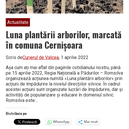
Actualitate
Luna plantării arborilor, marcată
în comuna Cernișoara
Scris de
Curierul de Valcea
, 1 aprilie 2022
Așa cum ați mai aflat din paginile cotidianului nostru, până
pe 15 aprilie 2022, Regia Națională a Pădurilor – Romsilva
organizează acțiunea numită «Luna plantării arborilor» prin
acțiuni de împădurire la nivelul direcțiilor silvice. În cadrul
acestei acțiuni sunt organizate lucrări de împădurire, dar și
activități de popularizare și educare în domeniul silvic.
Romsilva este…
Distribuie pe:
WhatsApp
Mai mult