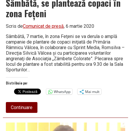
Sâmbătă, se plantează copaci în
zona Feţeni
Scris de
Comunicat de presă
, 6 martie 2020
Sâmbătă, 7 martie, în zona Feţeni se va derula o amplă
campanie de plantare de copaci iniţiată de Primăria
Râmnicu Vâlcea, în colaborare cu Sprint Media, Romsilva –
Direcţia Silvică Vâlcea şi cu participarea voluntarilor
angrenaţi de Asociaţia „Zâmbete Colorate”. Plecarea spre
locul de plantare a fost stabilită pentru ora 9.30 de la Sala
Sporturilor…
Distribuie pe:
WhatsApp
Mai mult
about
Continuare
Sâmbătă,
se
plantează
copaci
în