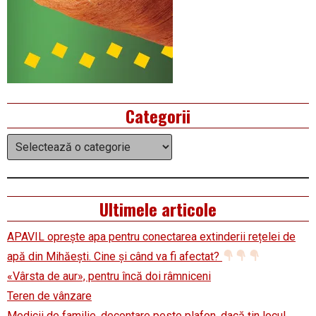
Categorii
Categorii
Ultimele articole
APAVIL oprește apa pentru conectarea extinderii rețelei de
apă din Mihăești. Cine și când va fi afectat?
«Vârsta de aur», pentru încă doi râmniceni
Teren de vânzare
Medicii de familie, decontare peste plafon, dacă țin locul