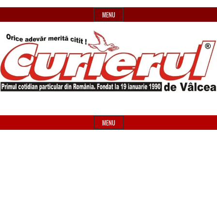
Skip
MENU
to
content
Primul
Header
Curierul
cotidian
Widget
MENU
particular
Area
de
din
România
Vâlcea