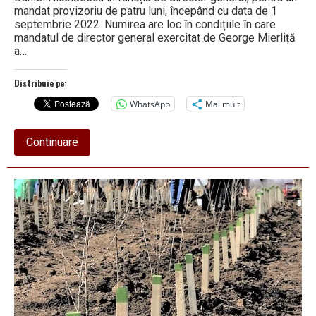
mandat provizoriu de patru luni, începând cu data de 1
septembrie 2022. Numirea are loc în condițiile în care
mandatul de director general exercitat de George Mierliță
a…
Distribuie pe:
WhatsApp
Mai mult
about
Continuare
Romsilva
are
din
nou
director
general
din
Vâlcea