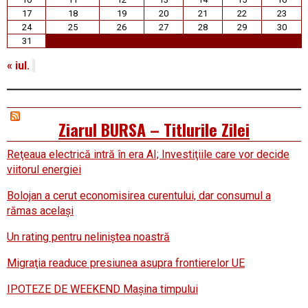
17
18
19
20
21
22
23
24
25
26
27
28
29
30
31
« iul.
Ziarul BURSA – Titlurile Zilei
Reţeaua electrică intră în era AI; Investiţiile care vor decide
viitorul energiei
Bolojan a cerut economisirea curentului, dar consumul a
rămas acelaşi
Un rating pentru neliniştea noastră
Migraţia readuce presiunea asupra frontierelor UE
IPOTEZE DE WEEKEND Maşina timpului