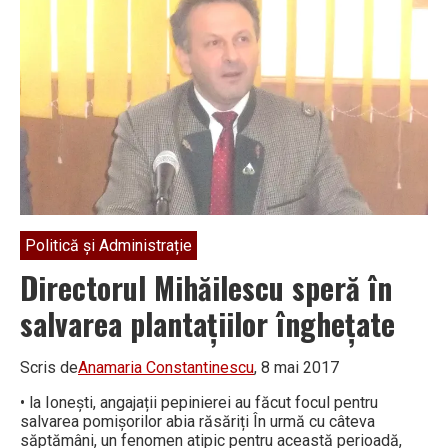
zona
Feţeni
Politică și Administrație
Directorul Mihăilescu speră în
salvarea plantațiilor înghețate
Scris de
Anamaria Constantinescu
, 8 mai 2017
• la Ionești, angajații pepinierei au făcut focul pentru
salvarea pomișorilor abia răsăriți În urmă cu câteva
săptămâni, un fenomen atipic pentru această perioadă,