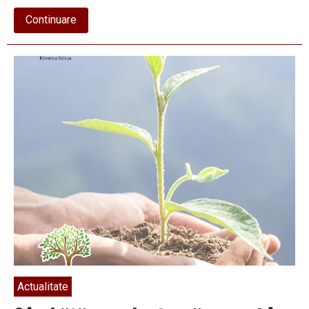
about
Continuare
Luna
plantării
arborilor,
marcată
în
comuna
Cernișoara
Actualitate