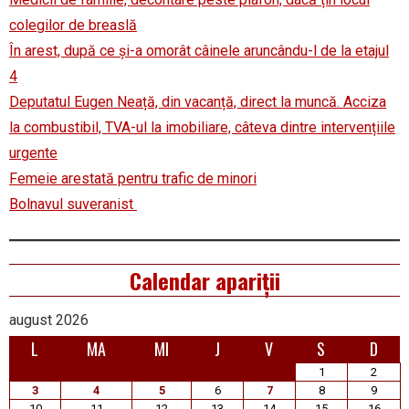
colegilor de breaslă
În arest, după ce și-a omorât câinele aruncându-l de la etajul
4
Deputatul Eugen Neață, din vacanță, direct la muncă. Acciza
la combustibil, TVA-ul la imobiliare, câteva dintre intervențiile
urgente
Femeie arestată pentru trafic de minori
Bolnavul suveranist
Calendar apariții
august 2026
L
MA
MI
J
V
S
D
1
2
3
4
5
6
7
8
9
10
11
12
13
14
15
16