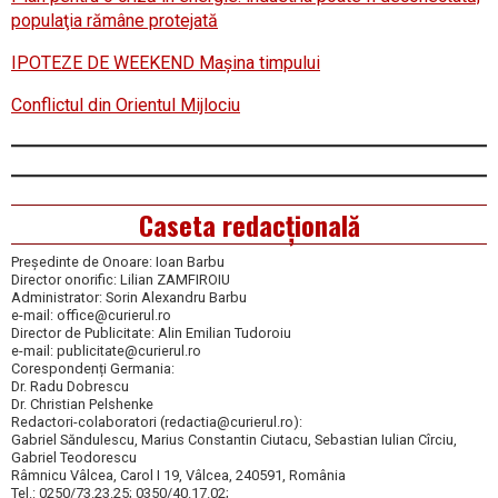
populaţia rămâne protejată
IPOTEZE DE WEEKEND Maşina timpului
Conflictul din Orientul Mijlociu
Caseta redacțională
Președinte de Onoare: Ioan Barbu
Director onorific: Lilian ZAMFIROIU
Administrator: Sorin Alexandru Barbu
e-mail: office@curierul.ro
Director de Publicitate: Alin Emilian Tudoroiu
e-mail: publicitate@curierul.ro
Corespondenți Germania:
Dr. Radu Dobrescu
Dr. Christian Pelshenke
Redactori-colaboratori (redactia@curierul.ro):
Gabriel Săndulescu, Marius Constantin Ciutacu, Sebastian Iulian Cîrciu,
Gabriel Teodorescu
Râmnicu Vâlcea, Carol I 19, Vâlcea, 240591, România
Tel.: 0250/73.23.25; 0350/40.17.02;