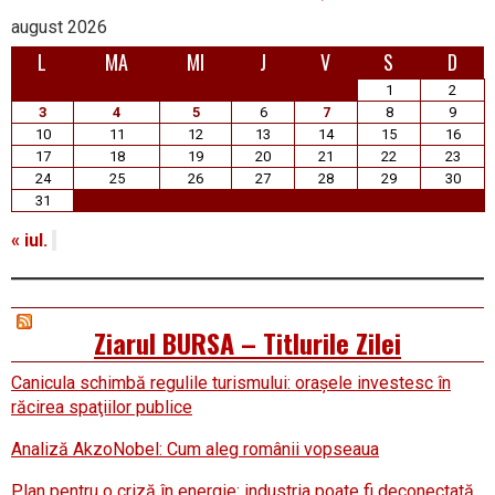
august 2026
L
MA
MI
J
V
S
D
1
2
3
4
5
6
7
8
9
10
11
12
13
14
15
16
17
18
19
20
21
22
23
24
25
26
27
28
29
30
31
« iul.
Ziarul BURSA – Titlurile Zilei
Canicula schimbă regulile turismului: oraşele investesc în
răcirea spaţiilor publice
Analiză AkzoNobel: Cum aleg românii vopseaua
Plan pentru o criză în energie: industria poate fi deconectată,