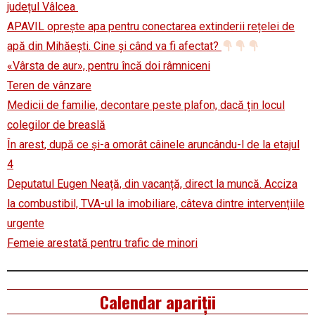
județul Vâlcea
APAVIL oprește apa pentru conectarea extinderii rețelei de
apă din Mihăești. Cine și când va fi afectat?
«Vârsta de aur», pentru încă doi râmniceni
Teren de vânzare
Medicii de familie, decontare peste plafon, dacă țin locul
colegilor de breaslă
În arest, după ce și-a omorât câinele aruncându-l de la etajul
4
Deputatul Eugen Neață, din vacanță, direct la muncă. Acciza
la combustibil, TVA-ul la imobiliare, câteva dintre intervențiile
urgente
Femeie arestată pentru trafic de minori
Calendar apariții