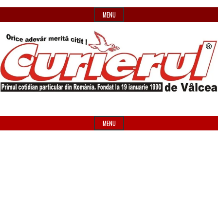
Skip
MENU
to
content
Primul
Header
Curierul
cotidian
Widget
MENU
particular
Area
de
din
România
Vâlcea