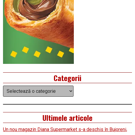
Categorii
Categorii
Ultimele articole
Un nou magazin Diana Supermarket s-a deschis în Bujoreni,