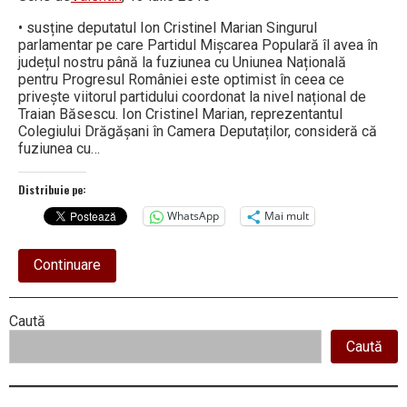
• susține deputatul Ion Cristinel Marian Singurul
parlamentar pe care Partidul Mișcarea Populară îl avea în
județul nostru până la fuziunea cu Uniunea Națională
pentru Progresul României este optimist în ceea ce
privește viitorul partidului coordonat la nivel național de
Traian Băsescu. Ion Cristinel Marian, reprezentantul
Colegiului Drăgășani în Camera Deputaților, consideră că
fuziunea cu…
Distribuie pe:
WhatsApp
Mai mult
about
Continuare
„PMP
Vâlcea
va
Right
Caută
scoate
cel
Caută
Asides
puțin
un
parlamentar”