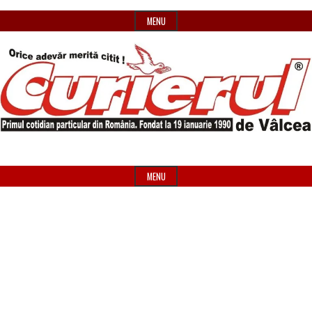
Skip
MENU
to
content
Primul
Header
Curierul
cotidian
Widget
MENU
particular
Area
de
din
România
Vâlcea