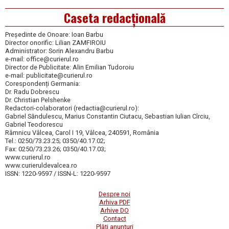
Caseta redacțională
Președinte de Onoare: Ioan Barbu
Director onorific: Lilian ZAMFIROIU
Administrator: Sorin Alexandru Barbu
e-mail: office@curierul.ro
Director de Publicitate: Alin Emilian Tudoroiu
e-mail: publicitate@curierul.ro
Corespondenți Germania:
Dr. Radu Dobrescu
Dr. Christian Pelshenke
Redactori-colaboratori (redactia@curierul.ro):
Gabriel Săndulescu, Marius Constantin Ciutacu, Sebastian Iulian Cîrciu,
Gabriel Teodorescu
Râmnicu Vâlcea, Carol I 19, Vâlcea, 240591, România
Tel.: 0250/73.23.25; 0350/40.17.02;
Fax: 0250/73.23.26; 0350/40.17.03;
www.curierul.ro
www.curieruldevalcea.ro
ISSN: 1220-9597 / ISSN-L: 1220-9597
Despre noi
Arhiva PDF
Arhive DO
Contact
Plăți anunțuri