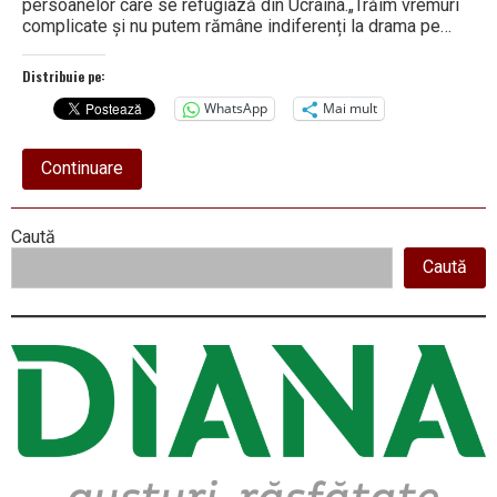
persoanelor care se refugiază din Ucraina.„Trăim vremuri
complicate și nu putem rămâne indiferenți la drama pe…
Distribuie pe:
WhatsApp
Mai mult
about
Continuare
CJ
VÂLCEA
PUNE
Right
Caută
LA
DISPOZIȚIA
Caută
Asides
refugiaților
trei
spații
de
cazare