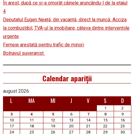
În arest, după ce și-a omorât câinele aruncându-l de la etajul
4
Deputatul Eugen Neață, din vacanță, direct la muncă. Acciza
la combustibil, TVA-ul la imobiliare, câteva dintre intervențiile
urgente
Femeie arestată pentru trafic de minori
Bolnavul suveranist
Calendar apariții
august 2026
L
MA
MI
J
V
S
D
1
2
3
4
5
6
7
8
9
10
11
12
13
14
15
16
17
18
19
20
21
22
23
24
25
26
27
28
29
30