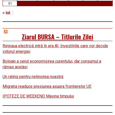
31
« iul.
Ziarul BURSA – Titlurile Zilei
Reţeaua electrică intră în era AI; Investiţiile care vor decide
viitorul energiei
Bolojan a cerut economisirea curentului, dar consumul a
rămas acelaşi
Un rating pentru neliniştea noastră
Migraţia readuce presiunea asupra frontierelor UE
IPOTEZE DE WEEKEND Maşina timpului